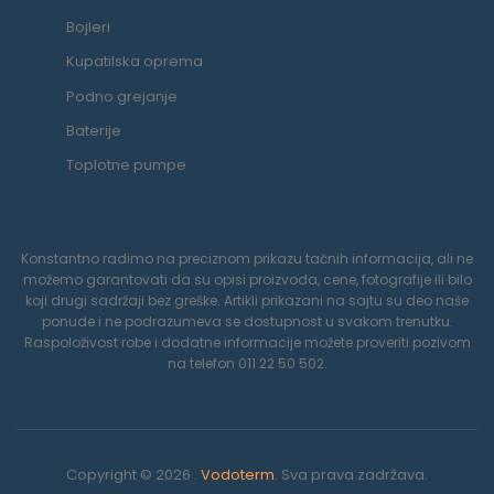
Bojleri
Kupatilska oprema
Podno grejanje
Baterije
Toplotne pumpe
Konstantno radimo na preciznom prikazu tačnih informacija, ali ne
možemo garantovati da su opisi proizvoda, cene, fotografije ili bilo
koji drugi sadržaji bez greške. Artikli prikazani na sajtu su deo naše
ponude i ne podrazumeva se dostupnost u svakom trenutku.
Raspoloživost robe i dodatne informacije možete proveriti pozivom
na telefon 011 22 50 502.
Copyright © 2026 .
Vodoterm
. Sva prava zadržava.