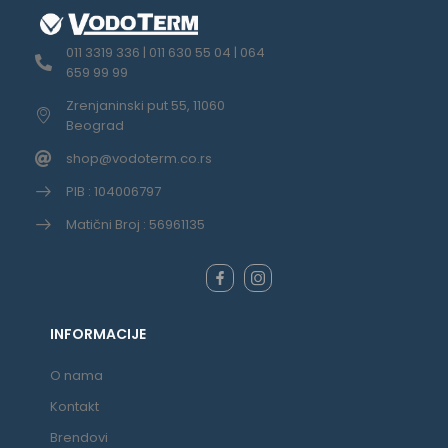
011 3319 336 | 011 630 55 04 | 064
659 99 99
Zrenjaninski put 55, 11060
Beograd
shop@vodoterm.co.rs
PIB : 104006797
Matični Broj : 56961135
INFORMACIJE
O nama
Kontakt
Brendovi