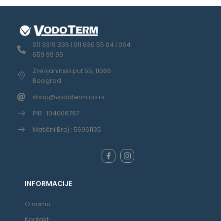
011 3319 336 | 011 630 55 04 | 064
659 99 99
Zrenjaninski put 55, 11060
Beograd
shop@vodoterm.co.rs
PIB : 104006797
Matični Broj : 56961135
INFORMACIJE
O nama
Kontakt