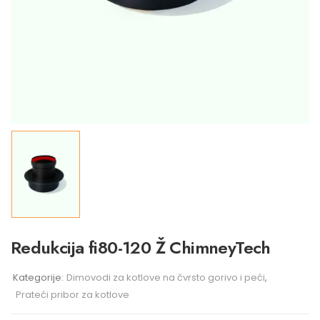
Redukcija fi80-120 Ž ChimneyTech
Kategorije:
Dimovodi za kotlove na čvrsto gorivo i peći
,
Prateći pribor za kotlove