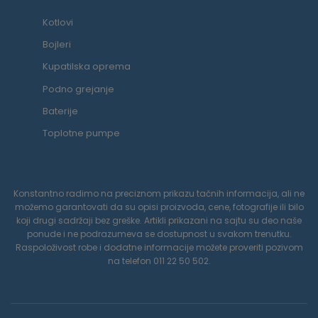
Kotlovi
Bojleri
Kupatilska oprema
Podno grejanje
Baterije
Toplotne pumpe
Konstantno radimo na preciznom prikazu tačnih informacija, ali ne
možemo garantovati da su opisi proizvoda, cene, fotografije ili bilo
koji drugi sadržaji bez greške. Artikli prikazani na sajtu su deo naše
ponude i ne podrazumeva se dostupnost u svakom trenutku.
Raspoloživost robe i dodatne informacije možete proveriti pozivom
na telefon 011 22 50 502.