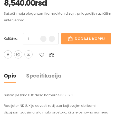
8,540.00
rsd
Sušači imaju elegantan i kompaktan dizajn, prilagodljiv različitim
enterijerima.
Količina:
DODAJ U KORPU
Opis
Specifikacija
Sušač peškira LUX Neša Komerc 500×1120
Radijator NK LUX je cevasti radijator koji svojim oblikom i
dizajnom zauzima vrlo malo prostora, čija je osnovna namena