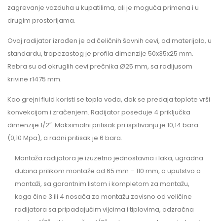
zagrevanje vazduha u kupatilima, ali je moguća primena i u
drugim prostorijama.
Ovaj radijator izrađen je od čeličnih šavnih cevi, od materijala, u
standardu, trapezastog je profila dimenzije 50x35x25 mm.
Rebra su od okruglih cevi prečnika Ø25 mm, sa radijusom
krivine r1475 mm.
Kao grejni fluid koristi se topla voda, dok se predaja toplote vrši
konvekcijom i zračenjem. Radijator poseduje 4 priključka
dimenzije 1/2″. Maksimalni pritisak pri ispitivanju je 10,14 bara
(0,10 Mpa), a radni pritisak je 6 bara.
Montaža radijatora je izuzetno jednostavna i laka, ugradna
dubina prilikom montaže od 65 mm – 110 mm, a uputstvo o
montaži, sa garantnim listom i kompletom za montažu,
koga čine 3 ili 4 nosača za montažu zavisno od veličine
radijatora sa pripadajućim vijcima i tiplovima, odzračna