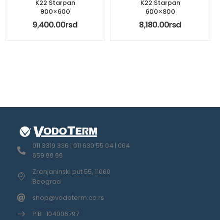
K22 Starpan
K22 Starpan
900×600
600×800
9,400.00
rsd
8,180.00
rsd
011 3319 336 | 011 630 55 04 | 064
659 99 99
Zrenjaninski put 55, 11060
Beograd
shop@vodoterm.co.rs
PIB : 104006797