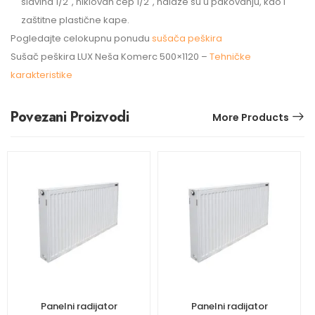
slavina 1/2″, niklovan čep 1/2″, nalaze su u pakovanju, kao i
zaštitne plastične kape.
Pogledajte celokupnu ponudu
sušača peškira
Sušač peškira LUX Neša Komerc 500×1120 –
Tehničke
karakteristike
Povezani Proizvodi
More Products
Panelni radijator
Panelni radijator