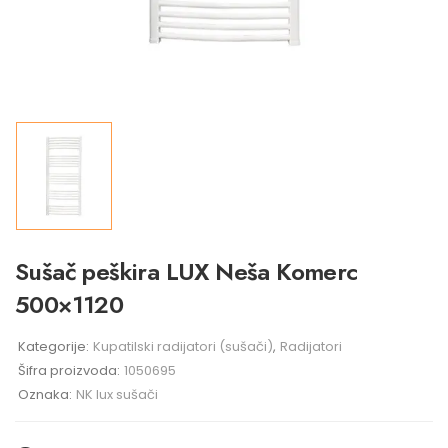
Sušač peškira LUX Neša Komerc
500×1120
Kategorije:
Kupatilski radijatori (sušači)
,
Radijatori
Šifra proizvoda:
1050695
Oznaka:
NK lux sušači