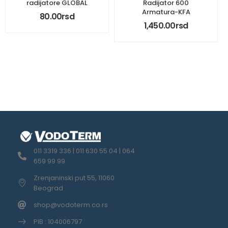
radijatore GLOBAL
Radijator 600
Armatura-KFA
80.00
rsd
1,450.00
rsd
011 3319 336 | 011 630 55 04 | 064
659 99 99
Zrenjaninski put 55, 11060
Beograd
shop@vodoterm.co.rs
PIB : 104006797