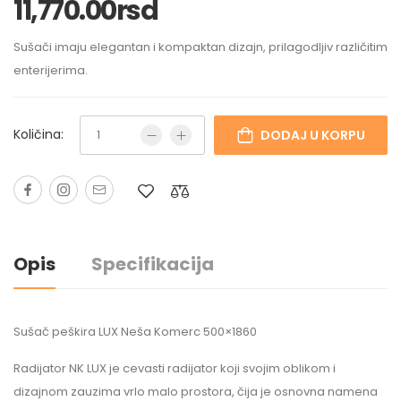
11,770.00
rsd
Sušači imaju elegantan i kompaktan dizajn, prilagodljiv različitim
enterijerima.
Količina:
DODAJ U KORPU
Opis
Specifikacija
Sušač peškira LUX Neša Komerc 500×1860
Radijator NK LUX je cevasti radijator koji svojim oblikom i
dizajnom zauzima vrlo malo prostora, čija je osnovna namena