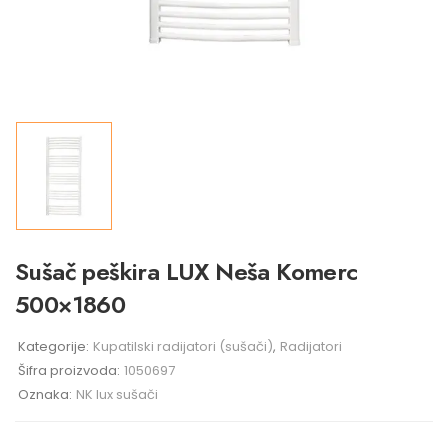
Sušač peškira LUX Neša Komerc
500×1860
Kategorije:
Kupatilski radijatori (sušači)
,
Radijatori
Šifra proizvoda:
1050697
Oznaka:
NK lux sušači