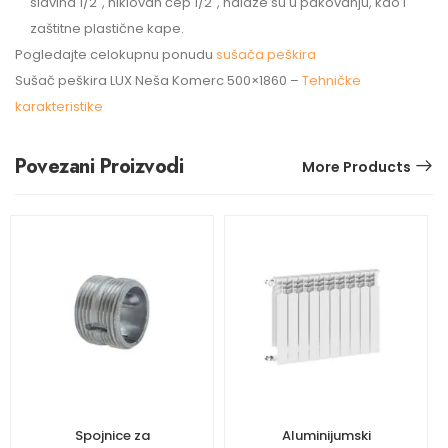
slavina 1/2″, niklovan čep 1/2″, nalaze su u pakovanju, kao i
zaštitne plastične kape.
Pogledajte celokupnu ponudu
sušača peškira
Sušač peškira LUX Neša Komerc 500×1860 –
Tehničke
karakteristike
Povezani Proizvodi
More Products
Spojnice za
Aluminijumski