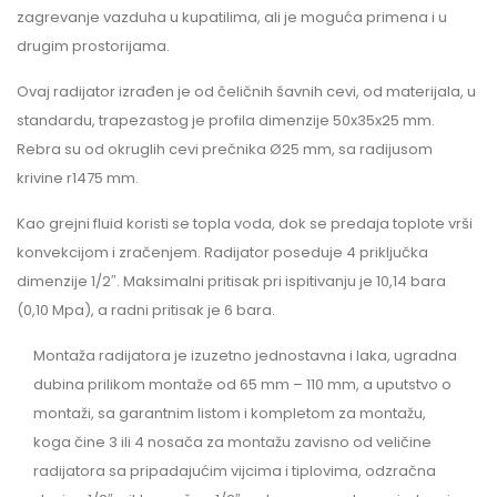
zagrevanje vazduha u kupatilima, ali je moguća primena i u
drugim prostorijama.
Ovaj radijator izrađen je od čeličnih šavnih cevi, od materijala, u
standardu, trapezastog je profila dimenzije 50x35x25 mm.
Rebra su od okruglih cevi prečnika Ø25 mm, sa radijusom
krivine r1475 mm.
Kao grejni fluid koristi se topla voda, dok se predaja toplote vrši
konvekcijom i zračenjem. Radijator poseduje 4 priključka
dimenzije 1/2″. Maksimalni pritisak pri ispitivanju je 10,14 bara
(0,10 Mpa), a radni pritisak je 6 bara.
Montaža radijatora je izuzetno jednostavna i laka, ugradna
dubina prilikom montaže od 65 mm – 110 mm, a uputstvo o
montaži, sa garantnim listom i kompletom za montažu,
koga čine 3 ili 4 nosača za montažu zavisno od veličine
radijatora sa pripadajućim vijcima i tiplovima, odzračna