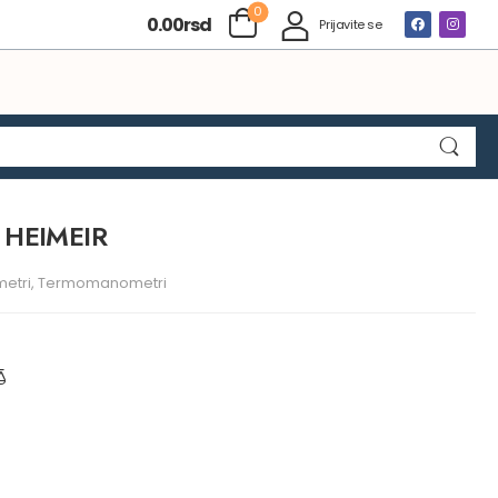
0
0.00
rsd
Prijavite se
 HEIMEIR
metri, Termomanometri