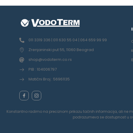
011 3319 336 | 011 630 55 04 | 064 659 99 99
Zrenjaninski put 55, 11060 Beograd
shop@vodoterm.co.rs
PIB : 104006797
Matični Broj : 56961135
Konstantno radimo na preciznom prikazu tačnih informacija, ali ne možem
podrazumeva se dostupnost u svak