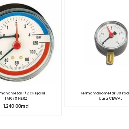
anometar 1/2 aksijalni
Termomanometar 80 radij
TM670 HERZ
bara CEWAL
1,240.00
rsd