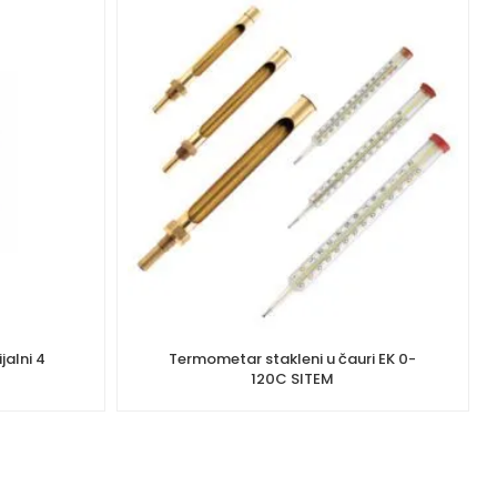
alni 4
Termometar stakleni u čauri EK 0-
120C SITEM