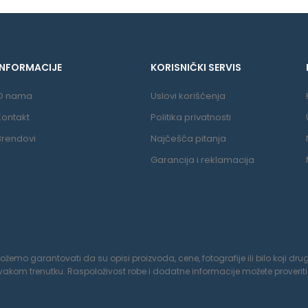
INFORMACIJE
KORISNIČKI SERVIS
O nama
Uslovi korišćenja
Kontakt
Politika privatnosti
Brendovi
Najčešća pitanja
Garancija i reklamacija
o garantovati da su opisi proizvoda, cene, fotografije ili bilo koji drugi
om trenutku. Raspoloživost robe i dodatne informacije možete proveriti 