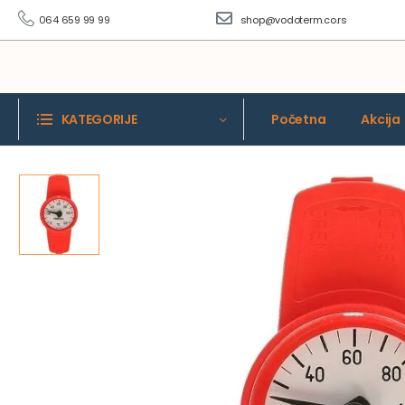
064 659 99 99
shop@vodoterm.co.rs
KATEGORIJE
Početna
Akcija