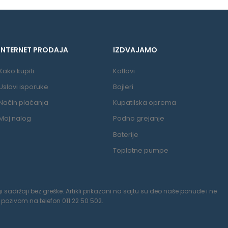
INTERNET PRODAJA
IZDVAJAMO
Kako kupiti
Kotlovi
Uslovi isporuke
Bojleri
Način plaćanja
Kupatilska oprema
Moj nalog
Podno grejanje
Baterije
Toplotne pumpe
 sadržaji bez greške. Artikli prikazani na sajtu su deo naše ponude i ne
pozivom na telefon 011 22 50 502.