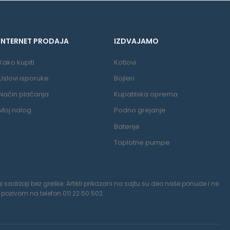
INTERNET PRODAJA
IZDVAJAMO
Kako kupiti
Kotlovi
Uslovi isporuke
Bojleri
Način plaćanja
Kupatilska oprema
Moj nalog
Podno grejanje
Baterije
Toplotne pumpe
 sadržaji bez greške. Artikli prikazani na sajtu su deo naše ponude i ne
pozivom na telefon 011 22 50 502.