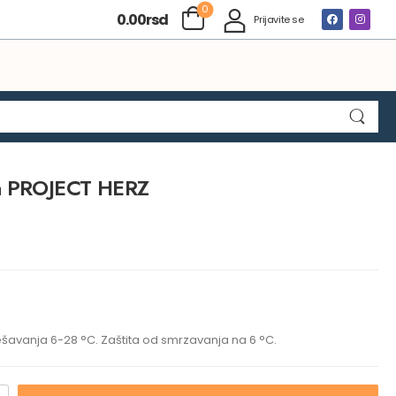
0
0.00
rsd
Prijavite se
va PROJECT HERZ
vanja 6-28 °C. Zaštita od smrzavanja na 6 °C.