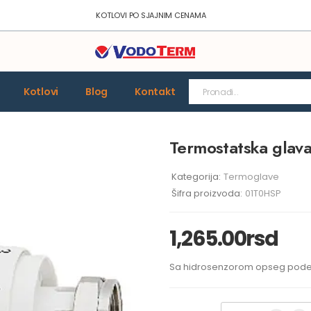
KOTLOVI PO SJAJNIM CENAMA
Kotlovi
Blog
Kontakt
Termostatska gla
Kategorija:
Termoglave
Šifra proizvoda:
01T0HSP
1,265.00
rsd
Sa hidrosenzorom opseg podeša