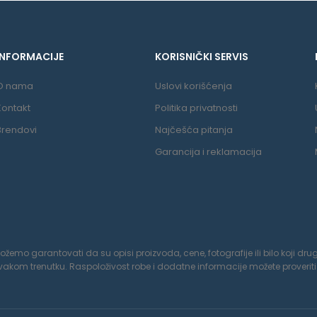
INFORMACIJE
KORISNIČKI SERVIS
O nama
Uslovi korišćenja
Kontakt
Politika privatnosti
Brendovi
Najčešća pitanja
Garancija i reklamacija
o garantovati da su opisi proizvoda, cene, fotografije ili bilo koji drugi
om trenutku. Raspoloživost robe i dodatne informacije možete proveriti 