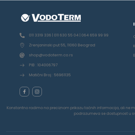
011 3319 336 | 011 630 55 04 | 064 659 99 99
Zrenjaninski put 55, 11060 Beograd
shop@vodoterm.co.rs
PIB : 104006797
Matični Broj : 56961135
Konstantno radimo na preciznom prikazu tačnih informacija, ali ne možem
podrazumeva se dostupnost u svak