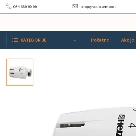
064 659 99 99
shop@vodoterm.co.rs
KATEGORIJE
Početna
Akcija