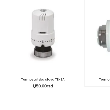
Termostatska glava TE-SA
Termos
1,150.00
rsd