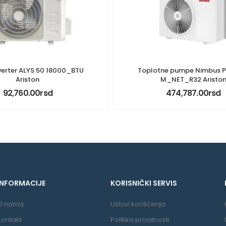
verter ALYS 50 18000_BTU
Toplotne pumpe Nimbus 
Ariston
M_NET_R32 Aristo
92,760.00
rsd
474,787.00
rsd
INFORMACIJE
KORISNIČKI SERVIS
O nama
Uslovi korišćenja
Kontakt
Politika privatnosti