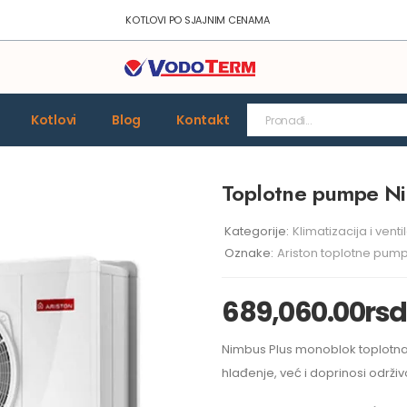
KOTLOVI PO SJAJNIM CENAMA
Kotlovi
Blog
Kontakt
Toplotne pumpe N
Kategorije:
Klimatizacija i venti
Oznake:
Ariston toplotne pum
689,060.00
rsd
Nimbus Plus monoblok toplotn
hlađenje, već i doprinosi održiv