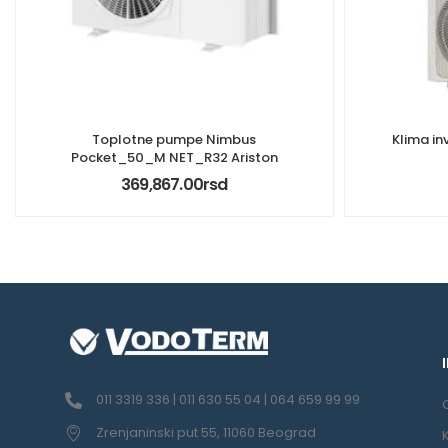
Toplotne pumpe Nimbus
Klima in
Pocket_50_M NET_R32 Ariston
369,867.00
rsd
011 3319 336 | 011 630 55 04 | 064 659 99 99
Zrenjaninski put 55, 11060 Beograd