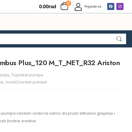
0
0.00
rsd
Prijavite se
imbus Plus_120 M_T_NET_R32 Ariston
lacija
,
Toplotne pumpe
pe
,
Voda/vazduh pumpe
a pumpa vazduh-voda ne samo da pruža efikasno grejanje i
osti životne sredine.