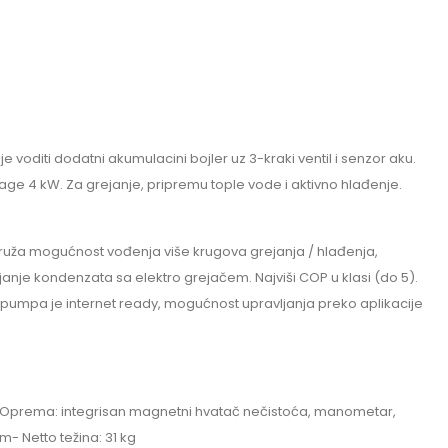
voditi dodatni akumulacini bojler uz 3-kraki ventil i senzor aku.
ge 4 kW. Za grejanje, pripremu tople vode i aktivno hlađenje.
ruža mogućnost vođenja više krugova grejanja / hlađenja,
nje kondenzata sa elektro grejačem. Najviši COP u klasi (do 5).
 pumpa je internet ready, mogućnost upravljanja preko aplikacije
 Oprema: integrisan magnetni hvatač nečistoća, manometar,
m- Netto težina: 31 kg