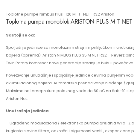
Toplotne pumpe Nimbus Plus_120 M_T_NET_R32 Ariston
Toplotna pumpa monoblok ARISTON PLUS M T NET 
Sastoji se od:
Spoljašnje jedinice sa monofaznim strujnim priključkom i unutrašnj
bojlera (oprema). Ariston NIMBUS PLUS 35 M NET R32 – Reverzibil
Twin Rotary komresor nove generacije smanjuje buku i povećava
Povezivanje unutrašnje i spoljašnje jedinice cevima punjenim v
akumulacionog bojlera. Automatsko prebacivanje hlađenje / greja
Maksimalna temepratura polaznog voda do 60 oC na čak -10 stepen
Ariston Net.
Unutrašnja jedinica
– Ugrađena modulaciona / elektronska pumpa grejanja Wilo- Zid
kuglasta slavina filtera, odzračni i sigurnosni ventil , ekspanziona