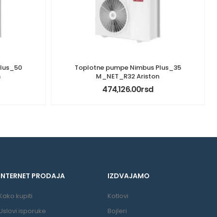
Plus_50
Toplotne pumpe Nimbus Plus_35
n
M_NET_R32 Ariston
474,126.00
rsd
INTERNET PRODAJA
IZDVAJAMO
Kako kupiti
Kotlovi
Uslovi isporuke
Bojleri