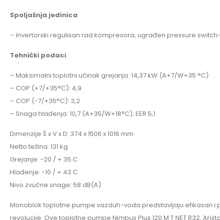
Spoljašnja jedinica
– Invertorski regulisan rad kompresora, ugrađen pressure switc
Tehnički podaci
– Maksimalni toplotni učinak grejanja: 14,37 kW (A+7/W+35 °C)
– COP (+7/+35°C): 4,9
– COP (-7/+35°C): 3,2
– Snaga hlađenja: 10,7 (A+35/W+18°C), EER 5,1
Dimenzije Š x V x D: 374 x 1506 x 1016 mm
Netto težina: 131 kg
Grejanje: -20 / + 35 C
Hlađenje: -10 / + 43 C
Nivo zvučne snage: 58 dB(A)
Monoblok toplotne pumpe vazduh-voda predstavljaju efikasan i pra
revolucije. Ove toplotne pumpe Nimbus Plus 120 M T NET R32, Aris