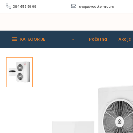
064 659 99 99
shop@vodoterm.co.rs
KATEGORIJE
Početna
Akcija