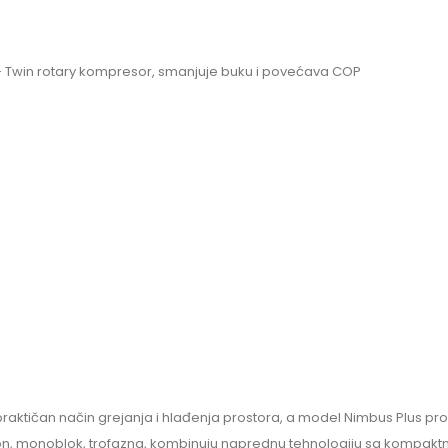
h- Twin rotary kompresor, smanjuje buku i povećava COP
ktičan način grejanja i hlađenja prostora, a model Nimbus Plus proi
ton, monoblok, trofazna, kombinuju naprednu tehnologiju sa kompaktn