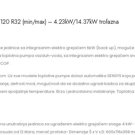
120 R32 (min/max) – 4.23kW/14.37kW trofazna
e jedinice sa integrisanim elektro grejačem 6kW (back up), moguće je 
na toplotna pumpa vazduh-voda, sa integrisanim elektro grejačem sna
 COP.
odom. Uz sve modele toplotne pumpe dolazi automatika SENSYS koja p
nje, defrost mod, mogućnost da se dodatno ugradi kadica za skuplja
i spoljašnje temperature. Brzo i jednostavno instaliranje. Toplotna
na unutrašnja jedinica sa ugrađenim elektro grejačem snage 4 kW-
 posuda od 12 litara, merač protoka- Dimenzije Š x V x D: 600x716x358 m