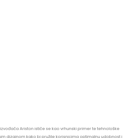
zvođača Ariston ističe se kao vrhunski primer te tehnološke
im dizajnom kako bi pružile korisnicima optimalnu udobnost i