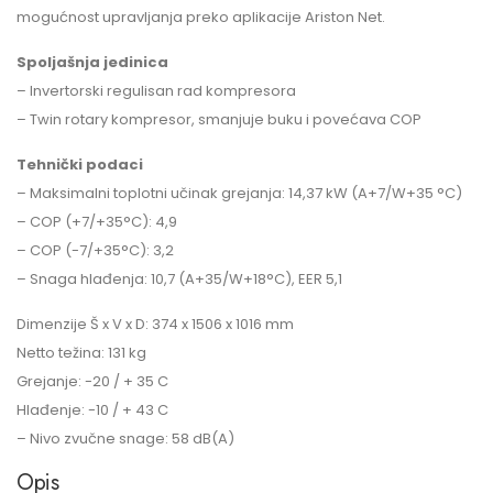
mogućnost upravljanja preko aplikacije Ariston Net.
Spoljašnja jedinica
– Invertorski regulisan rad kompresora
– Twin rotary kompresor, smanjuje buku i povećava COP
Tehnički podaci
– Maksimalni toplotni učinak grejanja: 14,37 kW (A+7/W+35 °C)
– COP (+7/+35°C): 4,9
– COP (-7/+35°C): 3,2
– Snaga hlađenja: 10,7 (A+35/W+18°C), EER 5,1
Dimenzije Š x V x D: 374 x 1506 x 1016 mm
Netto težina: 131 kg
Grejanje: -20 / + 35 C
Hlađenje: -10 / + 43 C
– Nivo zvučne snage: 58 dB(A)
Opis