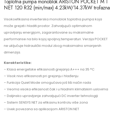
Toplotna pumpa monoblok ARISTON POCKET M T
NET 120 R32 (min/max) 4.23kW/14.37kW trofazna
Visokoefikasna inverterska monoblok toplotna pumpa koja
može grejati i hladiti prostor. Zahvaljujući optimalnom
upravljanju energijom, zagarantovane su maksimalne
performanse na bilo kojoj spoljnoj temperaturi. Verzija POCKET
ne uključuje hidraulički modul zbog maksimalno smanjenih
dimenzija.
Karakteristike:
– Klasa energetske efikasnosti grejanja A+++ na 35 °C
– Visok nivo efikasnosti pri grejanju i hlađenju
– Funkcija Quiet Mode omogućava još tiši način rada
– Veoma visoka efikasnost čak i u hladnim klimatskim uslovima
– Daljinsko upravljanje zahvaljujući DC inverter tehnologiji
– Sistem SENSYS NET za efikasnu kontrolu više zona
– Uvek povezana sa aplikacijom ARISTON NET