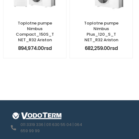
Toplotne pumpe
Toplotne pumpe
Nimbus
Nimbus
Compact_150S_T
Plus_120_S_T
NET_R32 Ariston
NET_R32 Ariston
894,974.00
rsd
682,259.00
rsd
011 3319 336 | 011 630 55 04 | 064
659 99 99