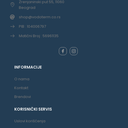
Zrenjaninski put 55, 11060
Beograd
shop@vodoterm.co.rs
PIB : 104006797
Matični Broj : 56961135
INFORMACIJE
O nama
Kontakt
Brendovi
KORISNIČKI SERVIS
Uslovi korišćenja