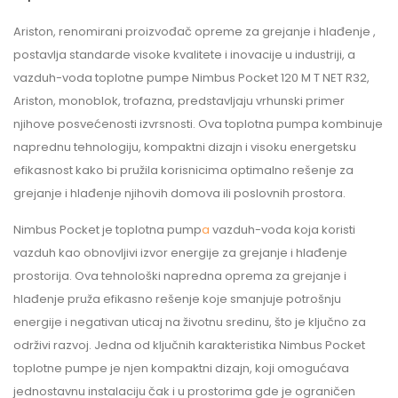
Ariston, renomirani proizvođač opreme za grejanje i hlađenje ,
postavlja standarde visoke kvalitete i inovacije u industriji, a
vazduh-voda toplotne pumpe Nimbus Pocket 120 M T NET R32,
Ariston, monoblok, trofazna, predstavljaju vrhunski primer
njihove posvećenosti izvrsnosti. Ova toplotna pumpa kombinuje
naprednu tehnologiju, kompaktni dizajn i visoku energetsku
efikasnost kako bi pružila korisnicima optimalno rešenje za
grejanje i hlađenje njihovih domova ili poslovnih prostora.
Nimbus Pocket je toplotna pump
a
vazduh-voda koja koristi
vazduh kao obnovljivi izvor energije za grejanje i hlađenje
prostorija. Ova tehnološki napredna oprema za grejanje i
hlađenje pruža efikasno rešenje koje smanjuje potrošnju
energije i negativan uticaj na životnu sredinu, što je ključno za
održivi razvoj. Jedna od ključnih karakteristika Nimbus Pocket
toplotne pumpe je njen kompaktni dizajn, koji omogućava
jednostavnu instalaciju čak i u prostorima gde je ograničen