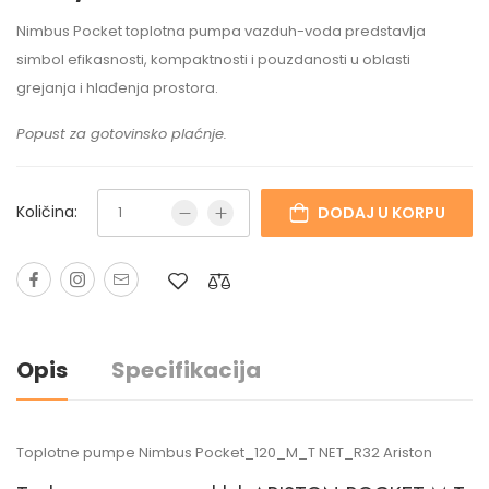
Nimbus Pocket toplotna pumpa vazduh-voda predstavlja
simbol efikasnosti, kompaktnosti i pouzdanosti u oblasti
grejanja i hlađenja prostora.
Popust za gotovinsko plaćnje.
Količina:
DODAJ U KORPU
Opis
Specifikacija
Toplotne pumpe Nimbus Pocket_120_M_T NET_R32 Ariston