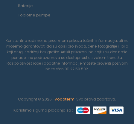
Baterije
Toplotne pumpe
Konstantno radimo na preciznom prikazu tačnih informacija, ali ne
možemo garantovati da su opisi proizvoda, cene, fotografije ili bilo
koji drugi sadržaji bez greške. Artikli prikazani na sajtu su deo naše
ponude i ne podrazumeva se dostupnost u svakom trenutku.
Raspoloživost robe i dodatne informacije možete proveriti pozivom
na telefon 011 22 50 502.
Copyright © 2026 .
Vodoterm
. Sva prava zadržava.
Koristimo sigurna plaćanja za :
0
Koristimo kolačiće da poboljšamo vaše iskustvo na našoj veb