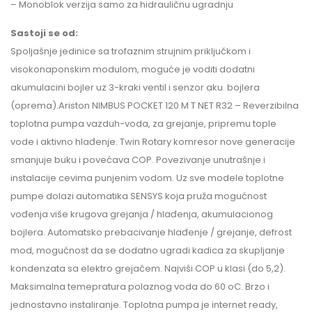
– Monoblok verzija samo za hidrauličnu ugradnju
Sastoji se od:
Spoljašnje jedinice sa trofaznim strujnim priključkom i
visokonaponskim modulom, moguće je voditi dodatni
akumulacini bojler uz 3-kraki ventil i senzor aku. bojlera
(oprema).Ariston NIMBUS POCKET 120 M T NET R32 – Reverzibilna
toplotna pumpa vazduh-voda, za grejanje, pripremu tople
vode i aktivno hlađenje. Twin Rotary komresor nove generacije
smanjuje buku i povećava COP. Povezivanje unutrašnje i
instalacije cevima punjenim vodom. Uz sve modele toplotne
pumpe dolazi automatika SENSYS koja pruža mogućnost
vođenja više krugova grejanja / hlađenja, akumulacionog
bojlera. Automatsko prebacivanje hlađenje / grejanje, defrost
mod, mogućnost da se dodatno ugradi kadica za skupljanje
kondenzata sa elektro grejačem. Najviši COP u klasi (do 5,2).
Maksimalna temepratura polaznog voda do 60 oC. Brzo i
jednostavno instaliranje. Toplotna pumpa je internet ready,