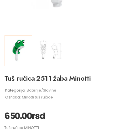
Tuš ručica 2511 žaba Minotti
Kategorija:
Baterije/Slavine
Oznaka:
Minotti tuš ručice
650.00
rsd
Tuš ručica MINOTTI