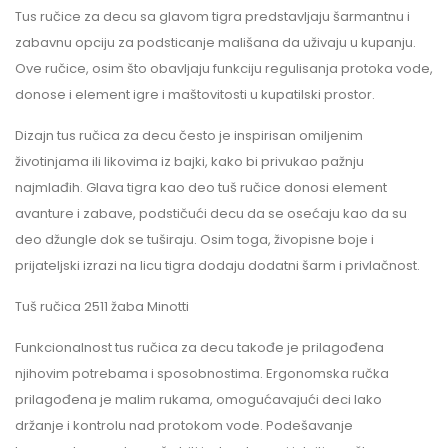
Tus ručice za decu sa glavom tigra predstavljaju šarmantnu i
zabavnu opciju za podsticanje mališana da uživaju u kupanju.
Ove ručice, osim što obavljaju funkciju regulisanja protoka vode,
donose i element igre i maštovitosti u kupatilski prostor.
Dizajn tus ručica za decu često je inspirisan omiljenim
životinjama ili likovima iz bajki, kako bi privukao pažnju
najmlađih. Glava tigra kao deo tuš ručice donosi element
avanture i zabave, podstičući decu da se osećaju kao da su
deo džungle dok se tuširaju. Osim toga, živopisne boje i
prijateljski izrazi na licu tigra dodaju dodatni šarm i privlačnost.
Tuš ručica 2511 žaba Minotti
Funkcionalnost tus ručica za decu takođe je prilagođena
njihovim potrebama i sposobnostima. Ergonomska ručka
prilagođena je malim rukama, omogućavajući deci lako
držanje i kontrolu nad protokom vode. Podešavanje