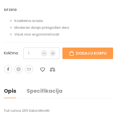
DF2510
Kvalitetna izrada
Moderan dizajn prilagođen deci
Visok nivo ergonomičnosti
Količina:
DODAJ U KORPU
Opis
Specifikacija
Tuš ručica 2511 žaba Minotti