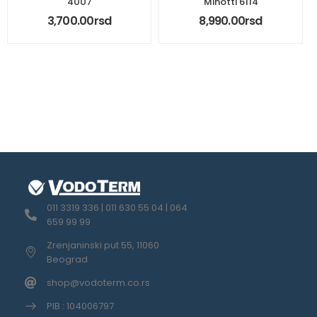
4007
Minotti 6114
3,700.00
rsd
8,990.00
rsd
011 3319 336 | 011 630 55 04 | 064
659 99 99
Zrenjaninski put 55, 11060
Beograd
shop@vodoterm.co.rs
PIB : 104006797