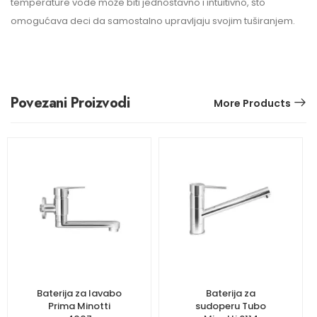
temperature vode može biti jednostavno i intuitivno, što
omogućava deci da samostalno upravljaju svojim tuširanjem.
Povezani Proizvodi
More Products
Baterija za lavabo
Baterija za
Prima Minotti
sudoperu Tubo