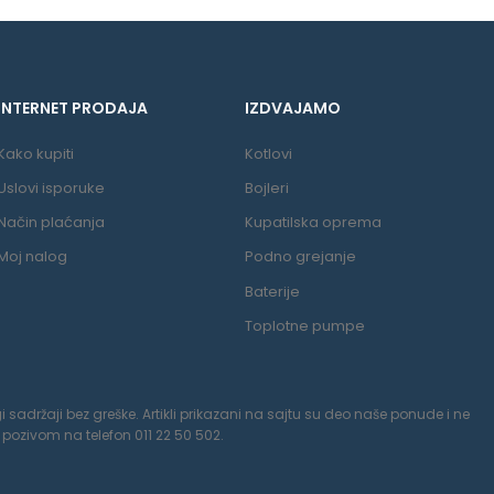
INTERNET PRODAJA
IZDVAJAMO
Kako kupiti
Kotlovi
Uslovi isporuke
Bojleri
Način plaćanja
Kupatilska oprema
Moj nalog
Podno grejanje
Baterije
Toplotne pumpe
 sadržaji bez greške. Artikli prikazani na sajtu su deo naše ponude i ne
pozivom na telefon 011 22 50 502.