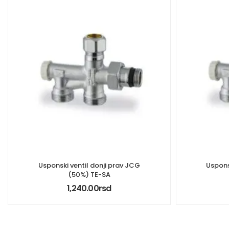
Usponski ventil donji prav JCG
Uspons
(50%) TE-SA
1,240.00
rsd