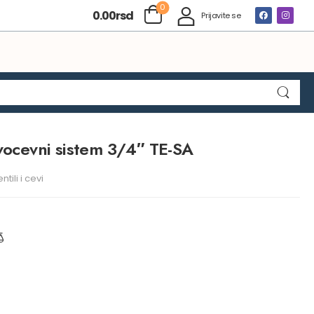
0
0.00
rsd
Prijavite se
dvocevni sistem 3/4″ TE-SA
tili i cevi