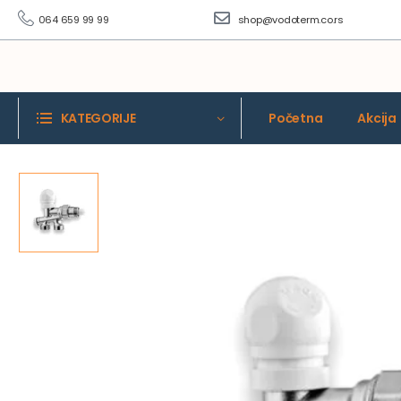
064 659 99 99
shop@vodoterm.co.rs
KATEGORIJE
Početna
Akcija