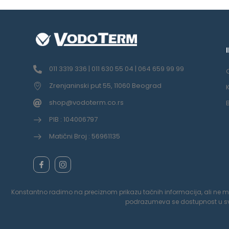
011 3319 336 | 011 630 55 04 | 064 659 99 99
Zrenjaninski put 55, 11060 Beograd
shop@vodoterm.co.rs
PIB : 104006797
Matični Broj : 56961135
Konstantno radimo na preciznom prikazu tačnih informacija, ali ne možem
podrazumeva se dostupnost u svak