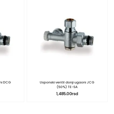
oni DCG
Usponski ventil donji ugaoni JCG
(50%) TE-SA
1,485.00
rsd