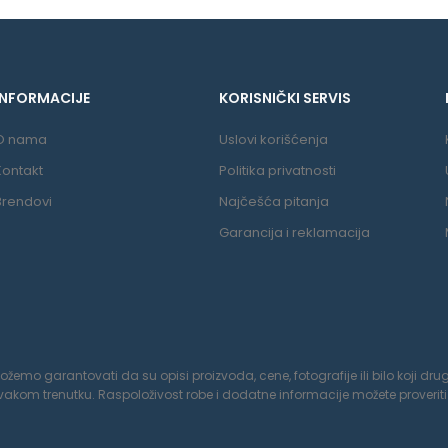
INFORMACIJE
KORISNIČKI SERVIS
O nama
Uslovi korišćenja
Kontakt
Politika privatnosti
Brendovi
Najčešća pitanja
Garancija i reklamacija
o garantovati da su opisi proizvoda, cene, fotografije ili bilo koji drugi
om trenutku. Raspoloživost robe i dodatne informacije možete proveriti 