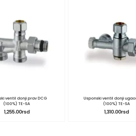
ki ventil donji prav DCG
Usponski ventil donji uga
(100%) TE-SA
(100%) TE-SA
1,255.00
rsd
1,310.00
rsd