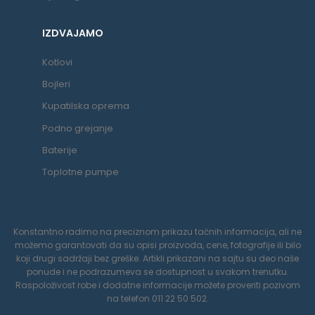
IZDVAJAMO
Kotlovi
Bojleri
Kupatilska oprema
Podno grejanje
Baterije
Toplotne pumpe
Konstantno radimo na preciznom prikazu tačnih informacija, ali ne
možemo garantovati da su opisi proizvoda, cene, fotografije ili bilo
koji drugi sadržaji bez greške. Artikli prikazani na sajtu su deo naše
ponude i ne podrazumeva se dostupnost u svakom trenutku.
Raspoloživost robe i dodatne informacije možete proveriti pozivom
na telefon 011 22 50 502.