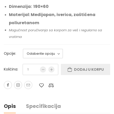
Dimenzija: 190×60
Materijal: Medijapan, iverica, zaštićena
poliuretanom
Mogućnost poručivanja sa korpom za veš i regularno sa
vratima
Opcije:
Količina:
DODAJ U KORPU
Opis
Specifikacija