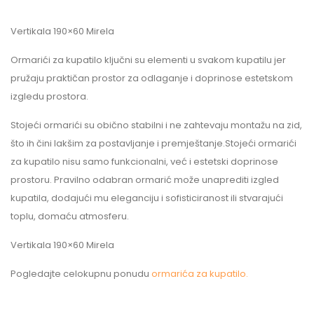
Vertikala 190×60 Mirela
Ormarići za kupatilo ključni su elementi u svakom kupatilu jer
pružaju praktičan prostor za odlaganje i doprinose estetskom
izgledu prostora.
Stojeći ormarići su obično stabilni i ne zahtevaju montažu na zid,
što ih čini lakšim za postavljanje i premještanje.Stojeći ormarići
za kupatilo nisu samo funkcionalni, već i estetski doprinose
prostoru. Pravilno odabran ormarić može unaprediti izgled
kupatila, dodajući mu eleganciju i sofisticiranost ili stvarajući
toplu, domaću atmosferu.
Vertikala 190×60 Mirela
Pogledajte celokupnu ponudu
ormarića za kupatilo.