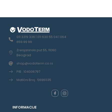
011 3319 336 | 011 630 55 04 | 064
659 99 99
Zrenjaninski put 55, 11060
Beograd
shop@vodoterm.co.rs
PIB : 104006797
Matični Broj : 56961135
INFORMACIJE