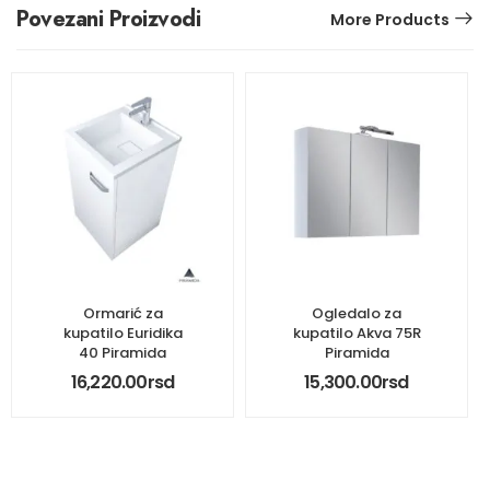
Povezani Proizvodi
More Products
Ormarić za
Ogledalo za
kupatilo Euridika
kupatilo Akva 75R
40 Piramida
Piramida
16,220.00
rsd
15,300.00
rsd