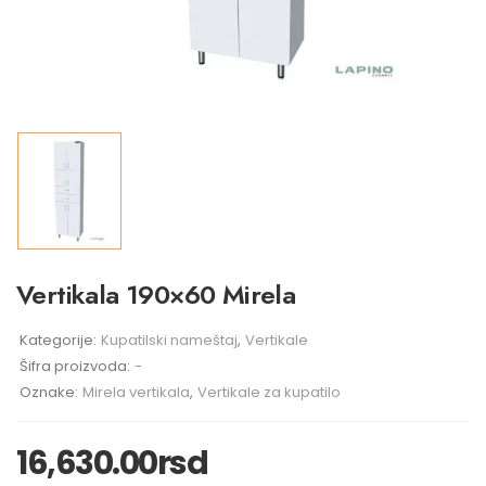
Vertikala 190×60 Mirela
Kategorije:
Kupatilski nameštaj
,
Vertikale
Šifra proizvoda:
-
Oznake:
Mirela vertikala
,
Vertikale za kupatilo
16,630.00
rsd