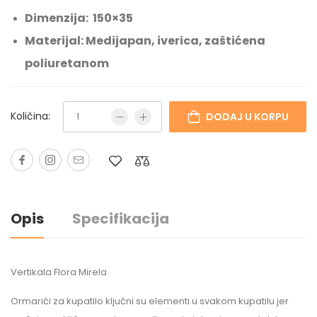
Dimenzija: 150×35
Materijal: Medijapan, iverica, zaštićena
poliuretanom
Količina:
DODAJ U KORPU
Opis
Specifikacija
Vertikala Flora Mirela
Ormarići za kupatilo ključni su elementi u svakom kupatilu jer