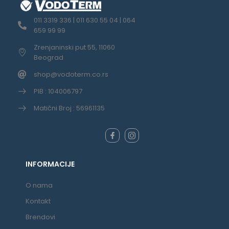
011 3319 336 | 011 630 55 04 | 064
659 99 99
Zrenjaninski put 55, 11060
Beograd
shop@vodoterm.co.rs
PIB : 104006797
Matični Broj : 56961135
INFORMACIJE
O nama
Kontakt
Brendovi