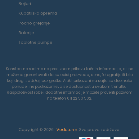
Bojleri
Kupatilska oprema
Podno grejanje
Baterije
Toplotne pumpe
Konstantno radimo na preciznom prikazu tačnih informacija, ali ne
možemo garantovati da su opisi proizvoda, cene, fotografije ili bilo
koji drugi sadržaji bez greške. Artikli prikazani na sajtu su deo naše
ponude i ne podrazumeva se dostupnost u svakom trenutku.
Raspoloživost robe i dodatne informacije možete proveriti pozivom
na telefon 011 22 50 502.
Copyright © 2026 .
Vodoterm
. Sva prava zadržava.