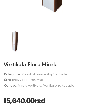
Vertikala Flora Mirela
Kategorije:
Kupatilski nameštaj
,
Vertikale
Šifra proizvoda:
126OM08
Oznake:
Mirela vertikala
,
Vertikale za kupatilo
15,640.00
rsd