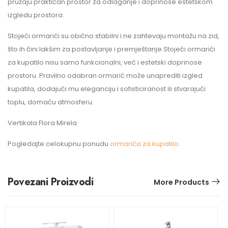
pružaju praktičan prostor za odlaganje i doprinose estetskom
izgledu prostora.
Stojeći ormarići su obično stabilni i ne zahtevaju montažu na zid,
što ih čini lakšim za postavljanje i premještanje.Stojeći ormarići
za kupatilo nisu samo funkcionalni, već i estetski doprinose
prostoru. Pravilno odabran ormarić može unaprediti izgled
kupatila, dodajući mu eleganciju i sofisticiranost ili stvarajući
toplu, domaću atmosferu.
Vertikala Flora Mirela
Pogledajte celokupnu ponudu
ormarića za kupatilo.
Povezani Proizvodi
More Products