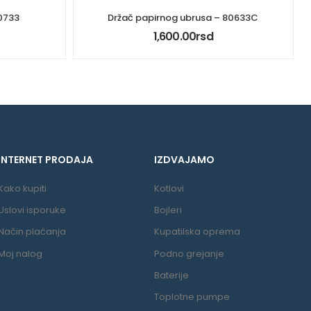
20733
Držač papirnog ubrusa – 80633C
1,600.00
rsd
INTERNET PRODAJA
IZDVAJAMO
Kako kupiti
Kotlovi
Uslovi isporuke
Bojleri
Način plaćanja
Kupatilska oprema
Moj nalog
Podno grejanje
Baterije
Toplotne pumpe