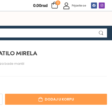
0
0.00
rsd
Prijavite se
ATILO MIRELA
 za bade mantil
DODAJ U KORPU