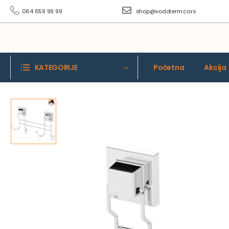
064 659 99 99
shop@vodoterm.co.rs
KATEGORIJE
Početna
Akcija