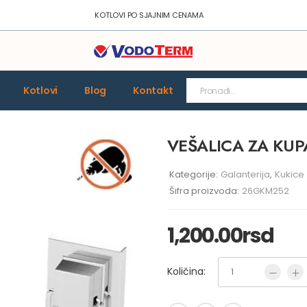
KOTLOVI PO SJAJNIM CENAMA
Kotlovi
Blog
Kontakt
VEŠALICA ZA KUP
Kategorije:
Galanterija
,
Kukice
Šifra proizvoda:
26GKM252
1,200.00
rsd
Količina: