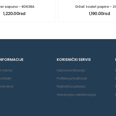
er sapuna – 80638A
Držač toalet papira – 
1,220.00
rsd
1,190.00
rsd
INFORMACIJE
KORISNIČKI SERVIS
O nama
Uslovi korišćenja
Kontakt
Politika privatnosti
Brendovi
Najčešća pitanja
Garancija i reklamacija