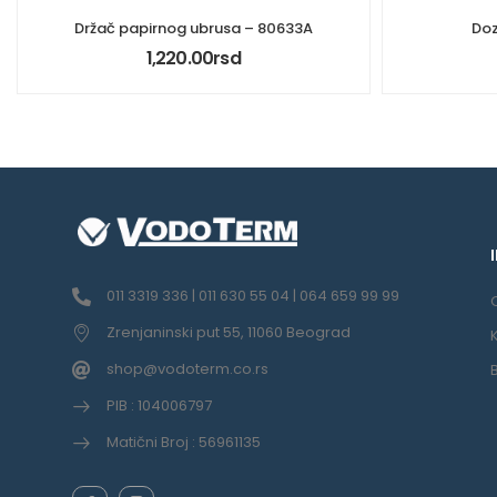
Držač papirnog ubrusa – 80633A
Doz
1,220.00
rsd
011 3319 336 | 011 630 55 04 | 064 659 99 99
Zrenjaninski put 55, 11060 Beograd
shop@vodoterm.co.rs
PIB : 104006797
Matični Broj : 56961135