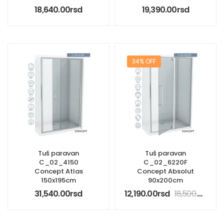
18,640.00
rsd
19,390.00
rsd
34% OFF
Tuš paravan
Tuš paravan
C_02_4150
C_02_6220F
Concept Atlas
Concept Absolut
150x195cm
90x200cm
31,540.00
rsd
12,190.00
rsd
18,500.00
rsd