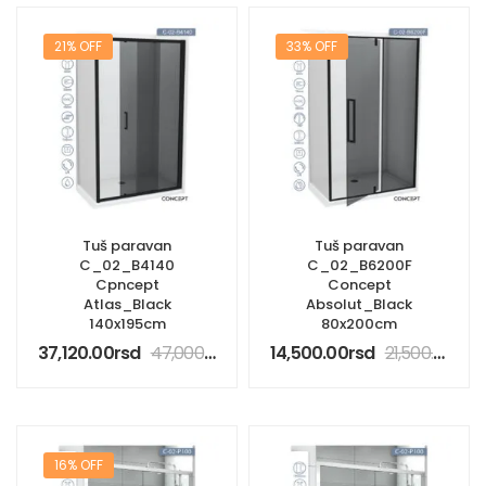
21% OFF
33% OFF
Tuš paravan
Tuš paravan
C_02_B4140
C_02_B6200F
Cpncept
Concept
Atlas_Black
Absolut_Black
140x195cm
80x200cm
37,120.00
rsd
47,000.00
rsd
14,500.00
rsd
21,500.00
rsd
16% OFF