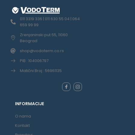
011 3319 336 | 011 630 55 04 | 064
659 99 99
Zrenjaninski put 55, 11060
Beograd
shop@vodoterm.co.rs
PIB : 104006797
Matični Broj : 56961135
INFORMACIJE
O nama
Kontakt
Brendovi