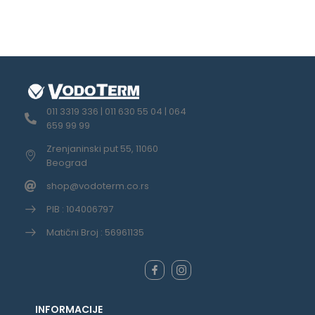
011 3319 336 | 011 630 55 04 | 064
659 99 99
Zrenjaninski put 55, 11060
Beograd
shop@vodoterm.co.rs
PIB : 104006797
Matični Broj : 56961135
INFORMACIJE