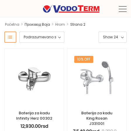
>
>
>
Početna
Производ Boja
Hrom
Strana 2
10% OFF
Baterija za kadu
Baterija za kadu
Infinity Herz 00302
King Rosan
J331001
12,930.00
rsd