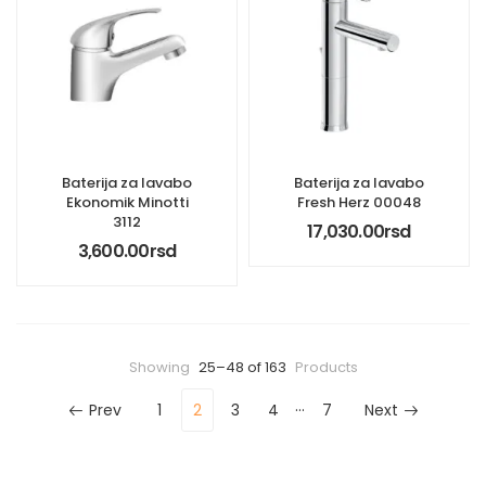
Baterija za lavabo
Baterija za lavabo
Ekonomik Minotti
Fresh Herz 00048
3112
17,030.00
rsd
3,600.00
rsd
Showing
25–48 of 163
Products
…
Prev
1
2
3
4
7
Next