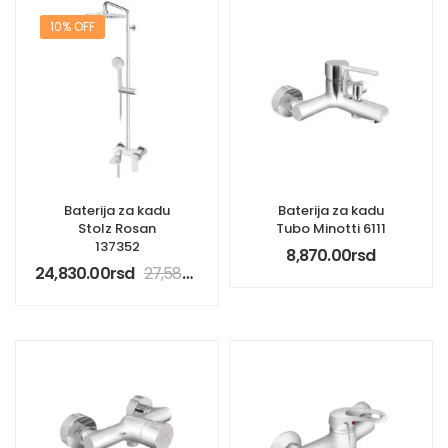
10% OFF
Baterija za kadu
Baterija za kadu
Stolz Rosan
Tubo Minotti 6111
137352
8,870.00
rsd
24,830.00
rsd
27,580.00
rsd