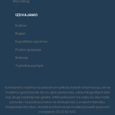
Moj nalog
IZDVAJAMO
Kotlovi
Bojleri
Kupatilska oprema
Podno grejanje
Baterije
Toplotne pumpe
Konstantno radimo na preciznom prikazu tačnih informacija, ali ne
možemo garantovati da su opisi proizvoda, cene, fotografije ili bilo
koji drugi sadržaji bez greške. Artikli prikazani na sajtu su deo naše
ponude i ne podrazumeva se dostupnost u svakom trenutku.
Raspoloživost robe i dodatne informacije možete proveriti pozivom
na telefon 011 22 50 502.