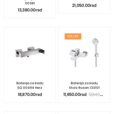
00381
21,050.00
rsd
13,380.00
rsd
10% OFF
Baterija za kadu
Baterija za kadu
SQ 00494 Herz
Stolz Rosan 133101
18,870.00
rsd
11,650.00
rsd
12,940.00
rsd