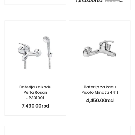
7,540.00
rsd
8,380.00
rsd
Baterija za kadu
Baterija za kadu
Perla Rosan
Picolo Minotti 4411
JP331001
4,450.00
rsd
7,430.00
rsd