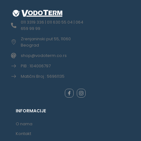
011 3319 336 | 011 630 55 04 | 064
659 99 99
Zrenjaninski put 55, 11060
Beograd
shop@vodoterm.co.rs
PIB : 104006797
Matični Broj : 56961135
INFORMACIJE
O nama
Kontakt