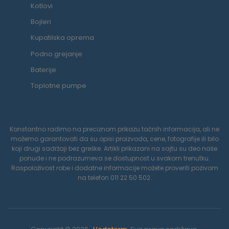
Kotlovi
Bojleri
Kupatilska oprema
Podno grejanje
Baterije
Toplotne pumpe
Konstantno radimo na preciznom prikazu tačnih informacija, ali ne
možemo garantovati da su opisi proizvoda, cene, fotografije ili bilo
koji drugi sadržaji bez greške. Artikli prikazani na sajtu su deo naše
ponude i ne podrazumeva se dostupnost u svakom trenutku.
Raspoloživost robe i dodatne informacije možete proveriti pozivom
na telefon 011 22 50 502.