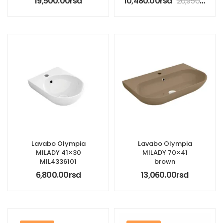
19,500.00
rsd
10,480.00
rsd
20,950.00
rsd
Lavabo Olympia
Lavabo Olympia
MILADY 41×30
MILADY 70×41
MIL4336101
brown
6,800.00
rsd
13,060.00
rsd