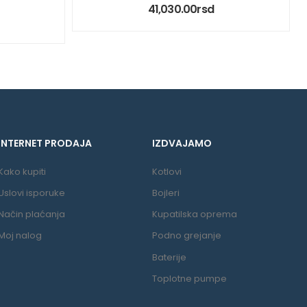
41,030.00
rsd
INTERNET PRODAJA
IZDVAJAMO
Kako kupiti
Kotlovi
Uslovi isporuke
Bojleri
Način plaćanja
Kupatilska oprema
Moj nalog
Podno grejanje
Baterije
Toplotne pumpe