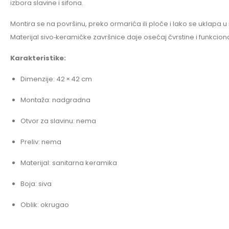
izbora slavine i sifona.
Montira se na površinu, preko ormarića ili ploče i lako se uklapa 
Materijal sivo‑keramičke završnice daje osećaj čvrstine i funkciona
Karakteristike:
Dimenzije: 42 × 42 cm
Montaža: nadgradna
Otvor za slavinu: nema
Preliv: nema
Materijal: sanitarna keramika
Boja: siva
Oblik: okrugao