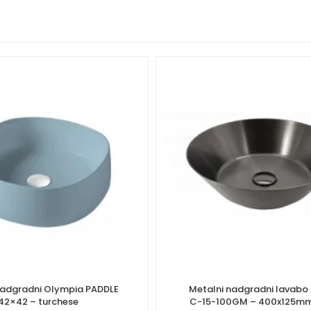
adgradni Olympia PADDLE
Metalni nadgradni lavab
42×42 – turchese
C-15-100GM – 400x125mm