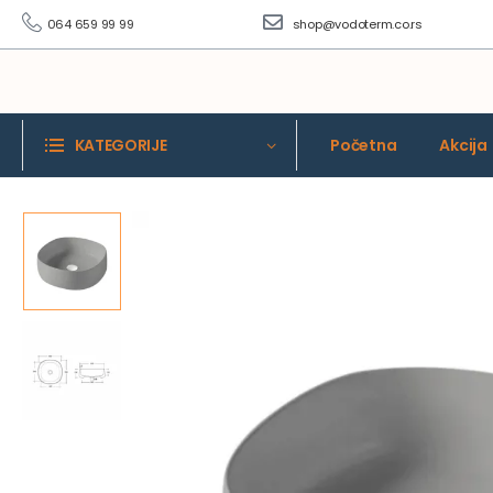
064 659 99 99
shop@vodoterm.co.rs
KATEGORIJE
Početna
Akcija