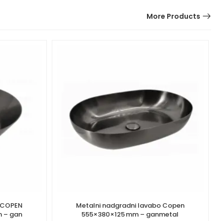
More Products
o COPEN
Metalni nadgradni lavabo Copen
 – gan
555×380×125 mm – ganmetal