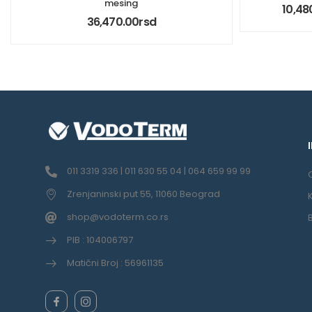
mesing
10,48
36,470.00
rsd
011 3319 336 | 011 630 55 04 | 064 659 99 99
Zrenjaninski put 55, 11060 Beograd
shop@vodoterm.co.rs
PIB : 104006797
Matični Broj : 56961135