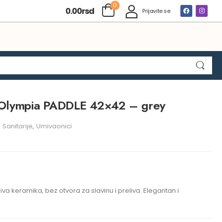
0
0.00
rsd
Prijavite se
 Olympia PADDLE 42×42 – grey
,
Sanitarije
,
Umivaonici
va keramika, bez otvora za slavinu i preliva. Elegantan i