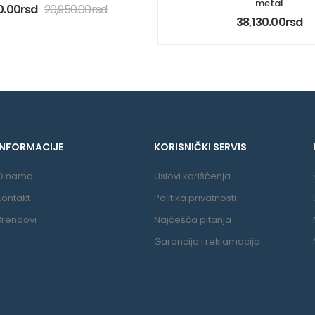
metal
0.00
rsd
20,950.00
rsd
38,130.00
rsd
INFORMACIJE
KORISNIČKI SERVIS
O nama
Uslovi korišćenja
Kontakt
Politika privatnosti
Brendovi
Najčešća pitanja
Garancija i reklamacija