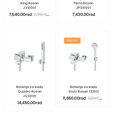
King Rosan
Perla Rosan
J331001
JP331001
7,540.00
rsd
8,380.00
rsd
7,430.00
rsd
10% OFF
Baterija za kadu
Baterija za kadu
Quadro Rosan
Stolz Rosan 133101
JQ33101
11,650.00
rsd
12,940.00
rsd
14,450.00
rsd