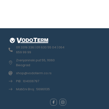
011 3319 336 | 011 630 55 04 | 064
659 99 99
Zrenjaninski put 55, 11060
Beograd
shop@vodoterm.co.rs
PIB : 104006797
Matični Broj : 56961135