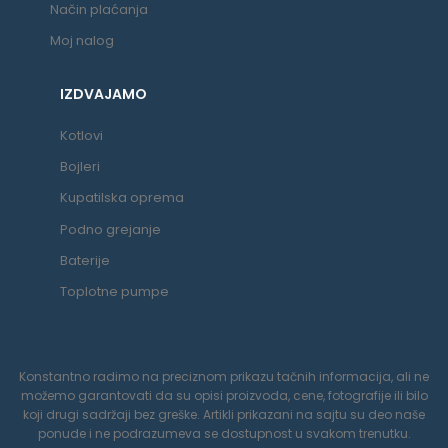
Način plaćanja
Moj nalog
IZDVAJAMO
Kotlovi
Bojleri
Kupatilska oprema
Podno grejanje
Baterije
Toplotne pumpe
Konstantno radimo na preciznom prikazu tačnih informacija, ali ne
možemo garantovati da su opisi proizvoda, cene, fotografije ili bilo
koji drugi sadržaji bez greške. Artikli prikazani na sajtu su deo naše
ponude i ne podrazumeva se dostupnost u svakom trenutku.