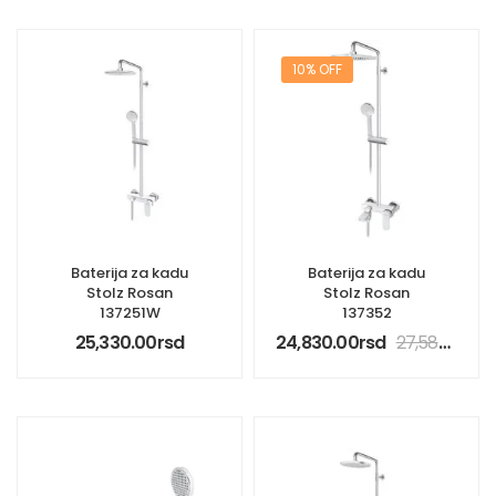
10% OFF
Baterija za kadu
Baterija za kadu
Stolz Rosan
Stolz Rosan
137251W
137352
25,330.00
rsd
24,830.00
rsd
27,580.00
rs