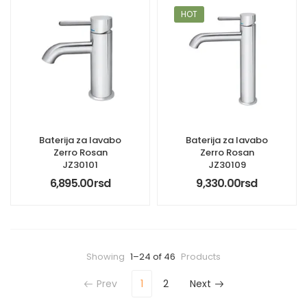
HOT
Baterija za lavabo
Baterija za lavabo
Zerro Rosan
Zerro Rosan
JZ30101
JZ30109
6,895.00
rsd
9,330.00
rsd
Showing
1–24 of 46
Products
Prev
1
2
Next