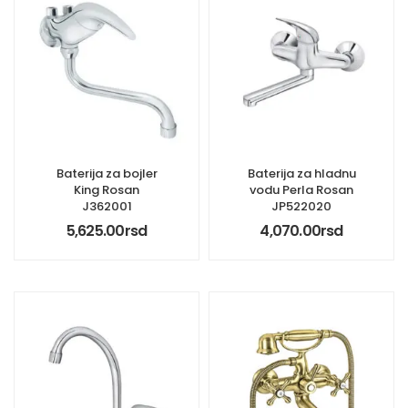
Baterija za bojler
Baterija za hladnu
King Rosan
vodu Perla Rosan
J362001
JP522020
5,625.00
rsd
4,070.00
rsd