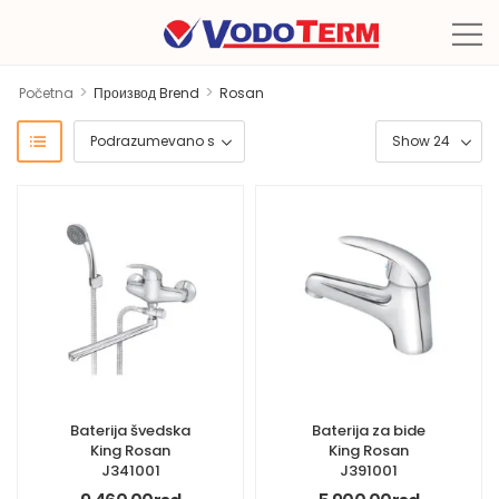
>
>
Početna
Производ Brend
Rosan
Baterija švedska
Baterija za bide
King Rosan
King Rosan
J341001
J391001