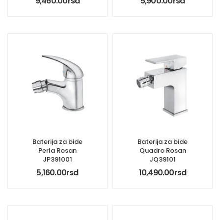
9,460.00
rsd
5,900.00
rsd
Baterija za bide
Baterija za bide
Perla Rosan
Quadro Rosan
JP391001
JQ39101
5,160.00
rsd
10,490.00
rsd