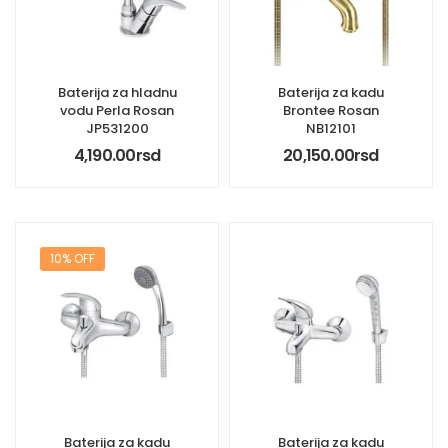
Baterija za hladnu
Baterija za kadu
vodu Perla Rosan
Brontee Rosan
JP531200
NB12101
4,190.00
rsd
20,150.00
rsd
10% OFF
Baterija za kadu
Baterija za kadu