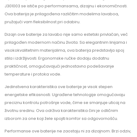
J301003 se ističe po performansama, dizajnu i ekonomičnosti.
Ova baterija je prilagođena različitim modelima lavaboa,
pružajući vam fleksibilnost pri odabiru.
Dizajn ove baterije za lavabo nije samo estetski privlačan, već
prilagođen modernom načinu života. Sa elegantnim linijama i
visokokvalitetnim materijalima, ova baterija predstavlja spoj
stila i izdržljivosti. Ergonomske ručke dodaju dodatnu
praktičnost, omogućavajući jednostavno podešavanje
temperature i protoka vode.
Jedinstvena karakteristika ove baterije je visok stepen
energetske efikasnosti. Ugrađene tehnologije omogućavaju
preciznu kontrolu potrošnje vode, čime se smanjuje uticaj na
životnu sredinu. Ova održiva karakteristika čini je odličnim
izborom za one koji žele spojiti komfor sa odgovornošću.
Performanse ove baterije ne zaostaju ni za dizajnom. Brzi odziv,