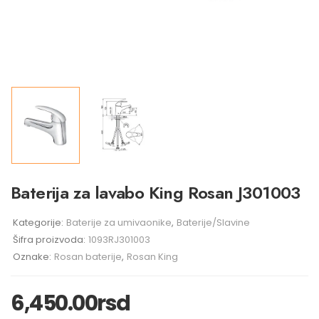
Baterija za lavabo King Rosan J301003
Kategorije:
Baterije za umivaonike
,
Baterije/Slavine
Šifra proizvoda:
1093RJ301003
Oznake:
Rosan baterije
,
Rosan King
6,450.00
rsd