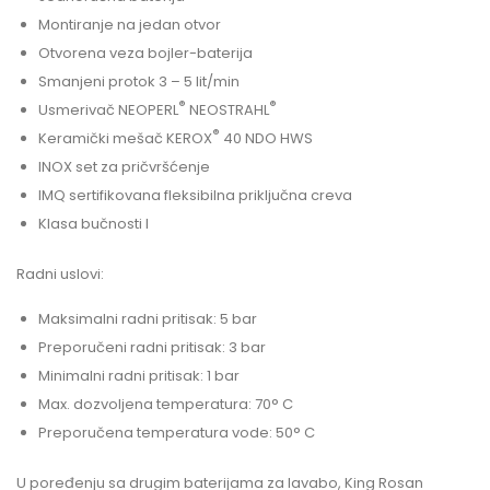
Montiranje na jedan otvor
Otvorena veza bojler-baterija
Smanjeni protok 3 – 5 lit/min
®
®
Usmerivač NEOPERL
NEOSTRAHL
®
Keramički mešač KEROX
40 NDO HWS
INOX set za pričvršćenje
IMQ sertifikovana fleksibilna priključna creva
Klasa bučnosti I
Radni uslovi:
Maksimalni radni pritisak: 5 bar
Preporučeni radni pritisak: 3 bar
Minimalni radni pritisak: 1 bar
Max. dozvoljena temperatura: 70° C
Preporučena temperatura vode: 50° C
U poređenju sa drugim baterijama za lavabo, King Rosan