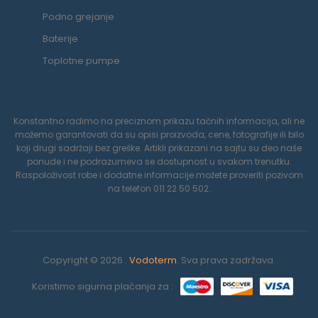
Podno grejanje
Baterije
Toplotne pumpe
Konstantno radimo na preciznom prikazu tačnih informacija, ali ne
možemo garantovati da su opisi proizvoda, cene, fotografije ili bilo
koji drugi sadržaji bez greške. Artikli prikazani na sajtu su deo naše
ponude i ne podrazumeva se dostupnost u svakom trenutku.
Raspoloživost robe i dodatne informacije možete proveriti pozivom
na telefon 011 22 50 502.
Copyright © 2026 .
Vodoterm
. Sva prava zadržava.
Koristimo sigurna plaćanja za :