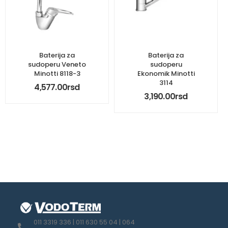
Baterija za
Baterija za
sudoperu Veneto
sudoperu
Minotti 8118-3
Ekonomik Minotti
3114
4,577.00
rsd
3,190.00
rsd
011 3319 336 | 011 630 55 04 | 064