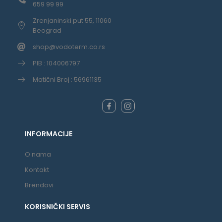
659 99 99
Zrenjaninski put 55, 11060
Beograd
shop@vodoterm.co.rs
PIB : 104006797
Matični Broj : 56961135
INFORMACIJE
O nama
Kontakt
Brendovi
KORISNIČKI SERVIS