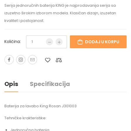
Serija jednoručnih baterija KING je najprodavanija serija sa
izuzetno širokim izborom modela. Klasičan dizajn, izuzetan
kvalitet i postojanost.
Količina:
DODAJ U KORPU
Opis
Specifikacija
Baterija za lavabo King Rosan J301003
Tehničke krakteristike:
Jednoručna baterija