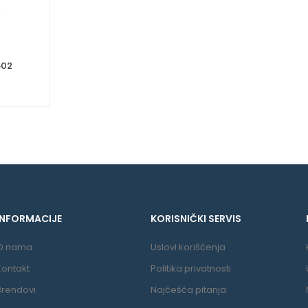
6682602
INFORMACIJE
KORISNIČKI SERVIS
O nama
Uslovi korišćenja
Kontakt
Politika privatnosti
Brendovi
Najčešća pitanja