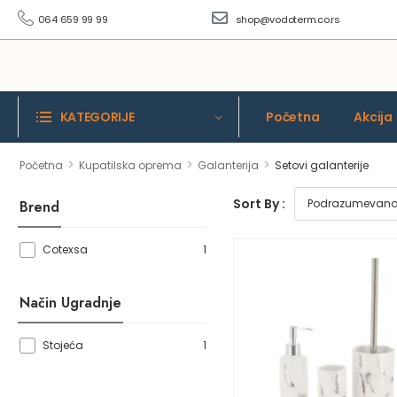
064 659 99 99
shop@vodoterm.co.rs
KATEGORIJE
Početna
Akcija
>
>
>
Početna
Kupatilska oprema
Galanterija
Setovi galanterije
Sort By :
Brend
1
Cotexsa
Način Ugradnje
1
Stojeća