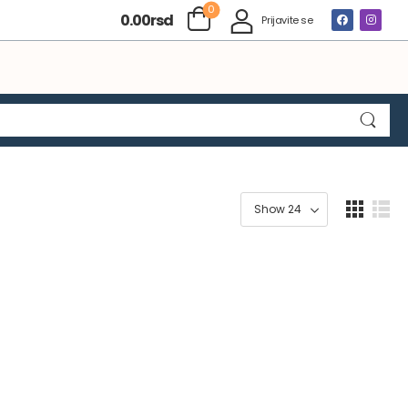
0
0.00
rsd
Prijavite se