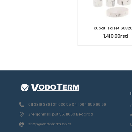
Kupatilski set 
1,410.00
rsd
011 3319 336 | 011 630 55 04 | 064 659 99 99
Zrenjaninski put 55, 11060 Beograd
shop@vodoterm.co.rs