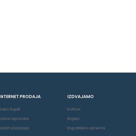
INTERNET PRODAJA
IZDVAJAMO
Kako kupiti
Kotlovi
Uslovi isporuke
Bojleri
Način plaćanja
Kupatilska oprema