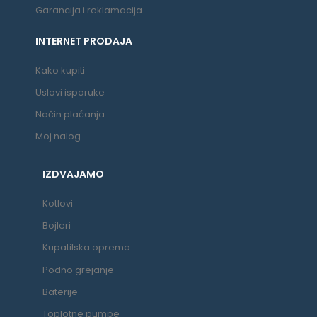
Garancija i reklamacija
INTERNET PRODAJA
Kako kupiti
Uslovi isporuke
Način plaćanja
Moj nalog
IZDVAJAMO
Kotlovi
Bojleri
Kupatilska oprema
Podno grejanje
Baterije
Toplotne pumpe