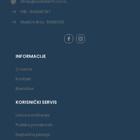
shop@vodoterm.co.rs
PIB : 104006797
Matični Broj : 56961135
INFORMACIJE
O nama
Kontakt
Brendovi
KORISNIČKI SERVIS
Uslovi korišćenja
Politika privatnosti
Najčešća pitanja