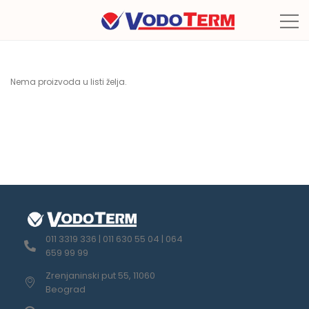
Nema proizvoda u listi želja.
011 3319 336 | 011 630 55 04 | 064
659 99 99
Zrenjaninski put 55, 11060
Beograd