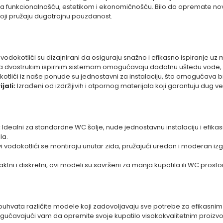
a funkcionalnošću, estetikom i ekonomičnošću. Bilo da opremate novo 
koji pružaju dugotrajnu pouzdanost.
vodokotlići su dizajnirani da osiguraju snažno i efikasno ispiranje uz
a dvostrukim ispirnim sistemom omogućavaju dodatnu uštedu vode,
otlići iz naše ponude su jednostavni za instalaciju, što omogućava b
jali:
Izrađeni od izdržljivih i otpornog materijala koji garantuju dug v
:
Idealni za standardne WC šolje, nude jednostavnu instalaciju i efikasno
la.
i vodokotlići se montiraju unutar zida, pružajući uredan i moderan izg
tni i diskretni, ovi modeli su savršeni za manja kupatila ili WC prost
hvata različite modele koji zadovoljavaju sve potrebe za efikasnim 
ćavajući vam da opremite svoje kupatilo visokokvalitetnim proizvo