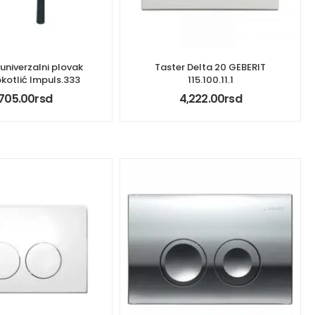
univerzalni plovak
Taster Delta 20 GEBERIT
kotlić Impuls.333
115.100.11.1
,705.00
rsd
4,222.00
rsd