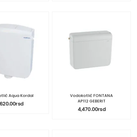
tlić Aqua Kordal
Vodokotlić FONTANA
AP112 GEBERIT
,620.00
rsd
4,470.00
rsd