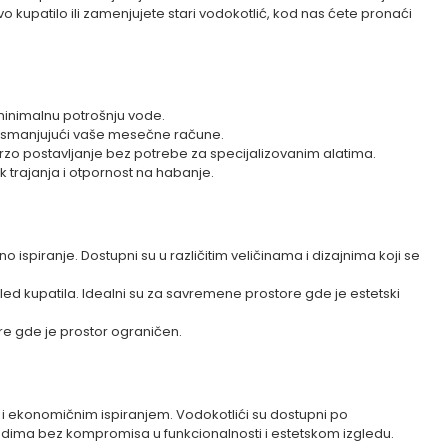
kupatilo ili zamenjujete stari vodokotlić, kod nas ćete pronaći
 minimalnu potrošnju vode.
 smanjujući vaše mesečne račune.
rzo postavljanje bez potrebe za specijalizovanim alatima.
ek trajanja i otpornost na habanje.
 ispiranje. Dostupni su u različitim veličinama i dizajnima koji se
led kupatila. Idealni su za savremene prostore gde je estetski
ore gde je prostor ograničen.
i ekonomičnim ispiranjem. Vodokotlići su dostupni po
dima bez kompromisa u funkcionalnosti i estetskom izgledu.