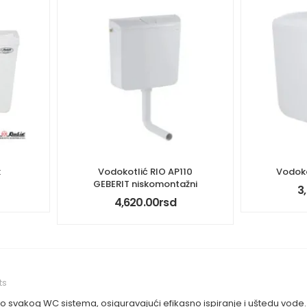
k
Vodokotlić RIO AP110
Vodoko
GEBERIT niskomontažni
3
4,620.00
rsd
ts
deo svakog WC sistema, osiguravajući efikasno ispiranje i uštedu vod