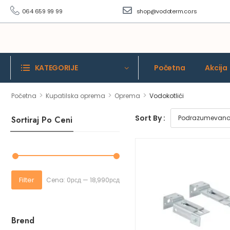
064 659 99 99
shop@vodoterm.co.rs
KATEGORIJE
Početna
Akcija
>
>
>
Početna
Kupatilska oprema
Oprema
Vodokotlići
Sort By :
Sortiraj Po Ceni
Filter
Cena:
0рсд
—
18,990рсд
Brend