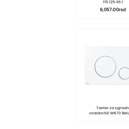
115.125.46.1
6,057.00
rsd
Taster za ugradn
vodokotlić M670 Beli