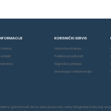
INFORMACIJE
KORISNIČKI SERVIS
O nama
Uslovi korišćenja
Kontakt
Politika privatnosti
Brendovi
Najčešća pitanja
Garancija i reklamacija
o garantovati da su opisi proizvoda, cene, fotografije ili bilo koji drugi