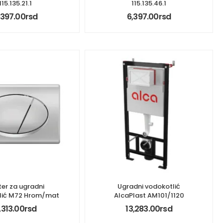
115.135.21.1
115.135.46.1
,397.00
rsd
6,397.00
rsd
ter za ugradni
Ugradni vodokotlić
lić M72 Hrom/mat
AlcaPlast AM101/1120
,313.00
rsd
13,283.00
rsd