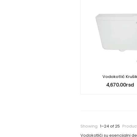
Vodokotlić Kruši
4,670.00
rsd
Showing
1–24 of 25
Produc
Vodokotlići su esencijalni 