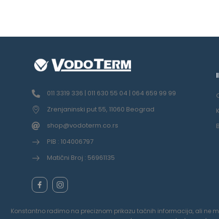
011 3319 336 | 011 630 55 04 | 064 659 99 99
Zrenjaninski put 55, 11060 Beograd
shop@vodoterm.co.rs
PIB : 104006797
Matični Broj : 56961135
Konstantno radimo na preciznom prikazu tačnih informacija, ali ne možem