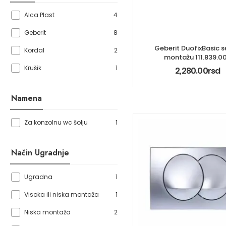
4
Alca Plast
8
Geberit
Geberit DuofixBasic s
2
Kordal
montažu 111.839.00
1
Krušik
2,280.00
rsd
Namena
1
Za konzolnu wc šolju
Način Ugradnje
1
Ugradna
1
Visoka ili niska montaža
2
Niska montaža