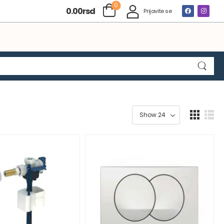
0
0.00
rsd
Prijavite se