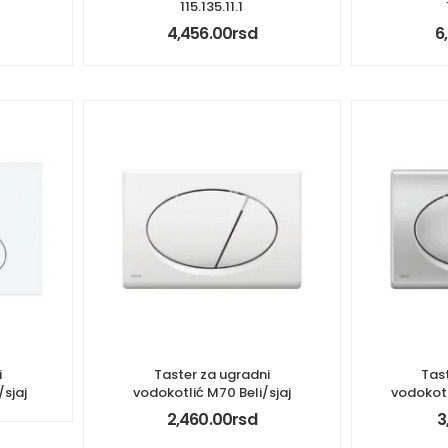
115.135.11.1
4,456.00
rsd
6
i
Taster za ugradni
Tas
/sjaj
vodokotlić M70 Beli/sjaj
vodokot
2,460.00
rsd
3