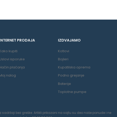
INTERNET PRODAJA
IZDVAJAMO
Kako kupiti
Kotlovi
Uslovi isporuke
Bojleri
Način plaćanja
Kupatilska oprema
Moj nalog
Podno grejanje
Baterije
Toplotne pumpe
 sadržaji bez greške. Artikli prikazani na sajtu su deo naše ponude i ne