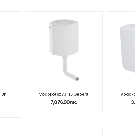
 Uni
Vodokotlić AP116 Geberit
Vodoko
7,076.00
rsd
3