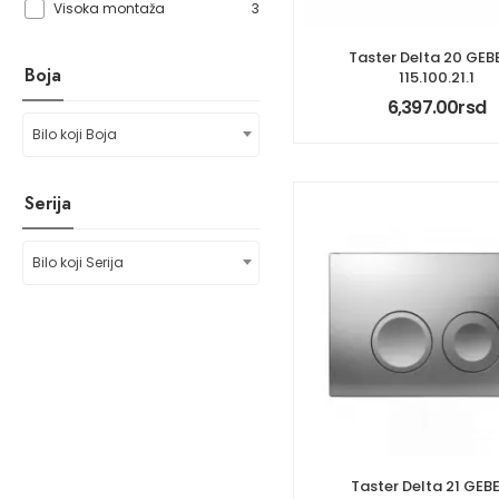
3
Visoka montaža
Taster Delta 20 GEB
Boja
115.100.21.1
6,397.00
rsd
Bilo koji Boja
Serija
Bilo koji Serija
Taster Delta 21 GEB