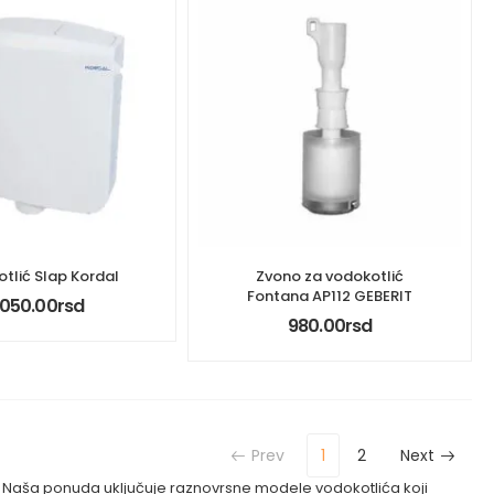
tlić Slap Kordal
Zvono za vodokotlić
Fontana AP112 GEBERIT
,050.00
rsd
980.00
rsd
Prev
1
2
Next
e. Naša ponuda uključuje raznovrsne modele vodokotlića koji