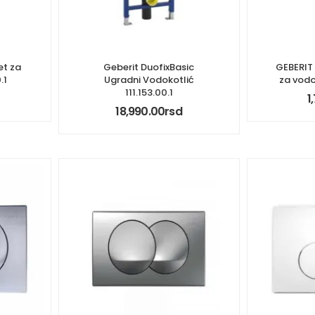
et za
Geberit DuofixBasic
GEBERIT 
.1
Ugradni Vodokotlić
za vodo
111.153.00.1
1
18,990.00
rsd