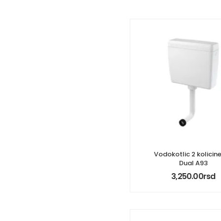
Vodokotlic 2 kolicine
Dual A93
3,250.00
rsd