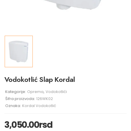
Vodokotlić Slap Kordal
Kategorije:
Oprema
,
Vodokotlići
Šifra proizvoda:
126WK02
Oznaka:
Kordal Vodokotlić
3,050.00
rsd