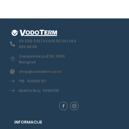
011 3319 336 | 011 630 55 04 | 064
659 99 99
Zrenjaninski put 55, 11060
Beograd
shop@vodoterm.co.rs
PIB : 104006797
Matični Broj : 56961135
INFORMACIJE