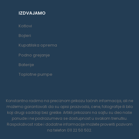
IZDVAJAMO
Kotlovi
Bojleri
Kupatilska oprema
Podno grejanje
Baterije
Toplotne pumpe
Konstantno radimo na preciznom prikazu tačnih informacija, ali ne
možemo garantovati da su opisi proizvoda, cene, fotografije ili bilo
koji drugi sadržaji bez greške. Artikli prikazani na sajtu su deo naše
ponude i ne podrazumeva se dostupnost u svakom trenutku.
Raspoloživost robe i dodatne informacije možete proveriti pozivom
na telefon 011 22 50 502.