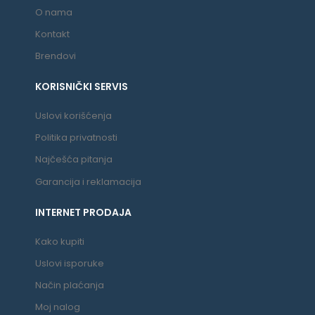
O nama
Kontakt
Brendovi
KORISNIČKI SERVIS
Uslovi korišćenja
Politika privatnosti
Najčešća pitanja
Garancija i reklamacija
INTERNET PRODAJA
Kako kupiti
Uslovi isporuke
Način plaćanja
Moj nalog