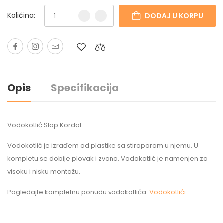
Količina:
DODAJ U KORPU
Opis
Specifikacija
Vodokotlić Slap Kordal
Vodokotlić je izrađem od plastike sa stiroporom u njemu. U
kompletu se dobije plovak i zvono. Vodokotlić je namenjen za
visoku i nisku montažu.
Pogledajte kompletnu ponudu vodokotlića:
Vodokotlići.