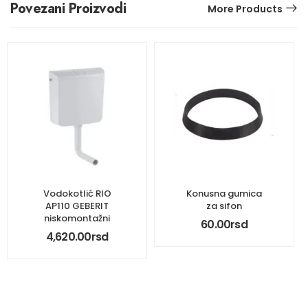
Povezani Proizvodi
More Products
Vodokotlić RIO
Konusna gumica
AP110 GEBERIT
za sifon
niskomontažni
60.00
rsd
4,620.00
rsd