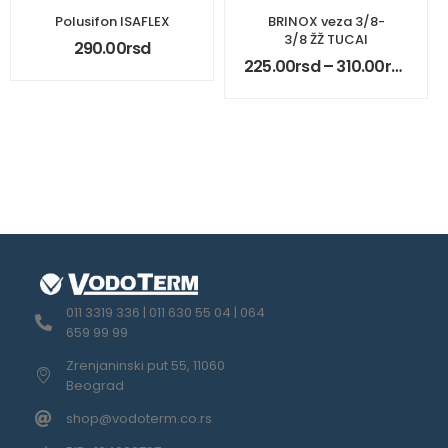
Polusifon ISAFLEX
BRINOX veza 3/8-
3/8 ŽŽ TUCAI
290.00
rsd
225.00
rsd
–
310.00
rsd
011 3319 336 | 011 630 55 04 | 064
659 99 99
Zrenjaninski put 55, 11060
Beograd
shop@vodoterm.co.rs