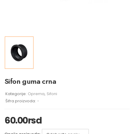
Sifon guma crna
Kategorije:
Oprema
,
Sifoni
Šifra proizvoda:
-
60.00
rsd