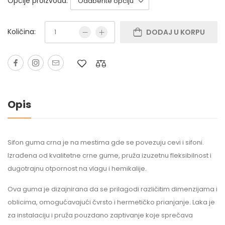
Opcije proizvoda:
Količina:
DODAJ U KORPU
Opis
Sifon guma crna je na mestima gde se povezuju cevi i sifoni.
Izrađena od kvalitetne crne gume, pruža izuzetnu fleksibilnost i
dugotrajnu otpornost na vlagu i hemikalije.
Ova guma je dizajnirana da se prilagodi različitim dimenzijama i
oblicima, omogućavajući čvrsto i hermetičko prianjanje. Laka je
za instalaciju i pruža pouzdano zaptivanje koje sprečava