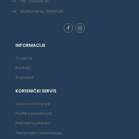
PIB : 104006797
Matični Broj : 56961135
INFORMACIJE
O nama
Kontakt
Brendovi
KORISNIČKI SERVIS
Uslovi korišćenja
Politika privatnosti
Najčešća pitanja
Garancija i reklamacija