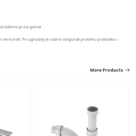
 Izrađena je od gume.
 koristi. Pri ugradnji je važno osigurati pravilnu postavku i
More Products