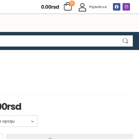
0
0.00
rsd
Prijavite se
00
rsd