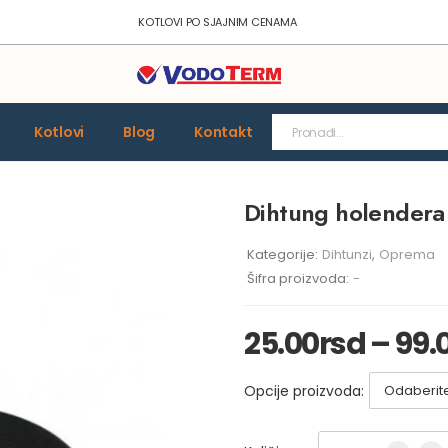
KOTLOVI PO SJAJNIM CENAMA
Kotlovi
Blog
Kontakt
Dihtung holendera
Kategorije:
Dihtunzi
,
Oprema
Šifra proizvoda:
-
25.00
rsd
–
99.
Opcije proizvoda: