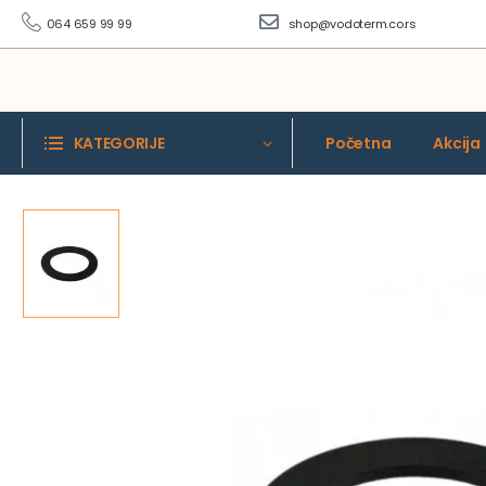
064 659 99 99
shop@vodoterm.co.rs
KATEGORIJE
Početna
Akcija