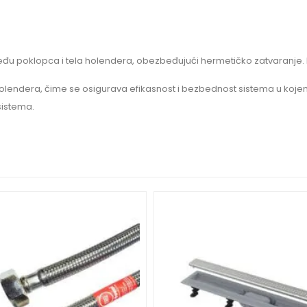
među poklopca i tela holendera, obezbeđujući hermetičko zatvaranje.
olendera, čime se osigurava efikasnost i bezbednost sistema u kojem se
sistema.