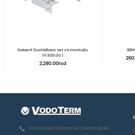
Geberit DuofixBasic set za montažu
BRI
111.839.00.1
260
2,280.00
rsd
011 3319 336 | 011 630 55 04 | 064 659 99 99