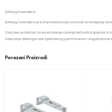
Dihtung holendera
Dihtung holendera je komponenta koja se koristi za brtvljenje iz
Ovaj deo je ključan za sprečavanje curenja tečnosti ili gasova iz h
zatezanje dihtunga radi optimalnog performansa i dugotrajnosti 
Povezani Proizvodi