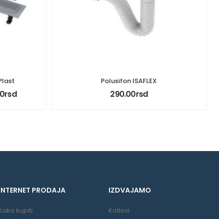
Plast
Polusifon ISAFLEX
00
rsd
290.00
rsd
INTERNET PRODAJA
IZDVAJAMO
Kako kupiti
Kotlovi