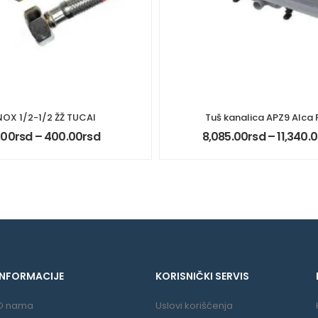
NOX 1/2-1/2 ŽŽ TUCAI
Tuš kanalica APZ9 Alca 
.00
rsd
–
400.00
rsd
8,085.00
rsd
–
11,340.
INFORMACIJE
KORISNIČKI SERVIS
O nama
Uslovi korišćenja