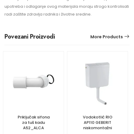
upotreba i odlaganje ovog materijala moraju strogo kontrolisati
radi zaštite zdravlja radnika i životne sredine.
Povezani Proizvodi
More Products
Priključak sifona
Vodokotlić RIO
za tuš kadu
AP110 GEBERIT
A52_ALCA
niskomontažni