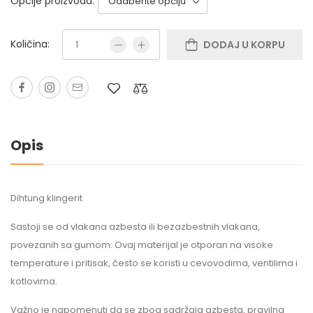
Opcije proizvoda:
Količina:
DODAJ U KORPU
Opis
Dihtung klingerit
Sastoji se od vlakana azbesta ili bezazbestnih vlakana,
povezanih sa gumom. Ovaj materijal je otporan na visoke
temperature i pritisak, često se koristi u cevovodima, ventilima i
kotlovima.
Važno je napomenuti da se zbog sadržaja azbesta, pravilna