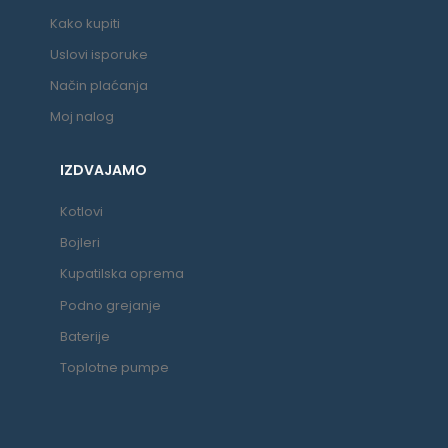
Kako kupiti
Uslovi isporuke
Način plaćanja
Moj nalog
IZDVAJAMO
Kotlovi
Bojleri
Kupatilska oprema
Podno grejanje
Baterije
Toplotne pumpe