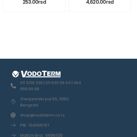
253.00
rsd
4,620.00
rsd
011 3319 336 | 011 630 55 04 | 064
659 99 99
Zrenjaninski put 55, 11060
Beograd
shop@vodoterm.co.rs
PIB : 104006797
Matični Broj : 56961135