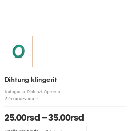
Dihtung klingerit
Kategorije:
Dihtunzi
,
Oprema
Šifra proizvoda:
-
25.00
rsd
–
35.00
rsd