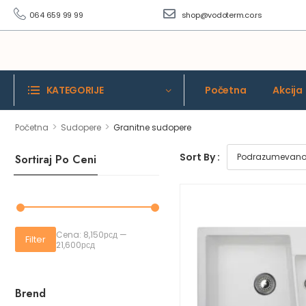
064 659 99 99
shop@vodoterm.co.rs
KATEGORIJE
Početna
Akcija
>
>
Početna
Sudopere
Granitne sudopere
Sort By :
Sortiraj Po Ceni
Cena:
8,150рсд
—
Filter
21,600рсд
Brend