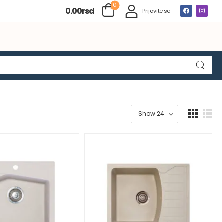
0
0.00
rsd
Prijavite se