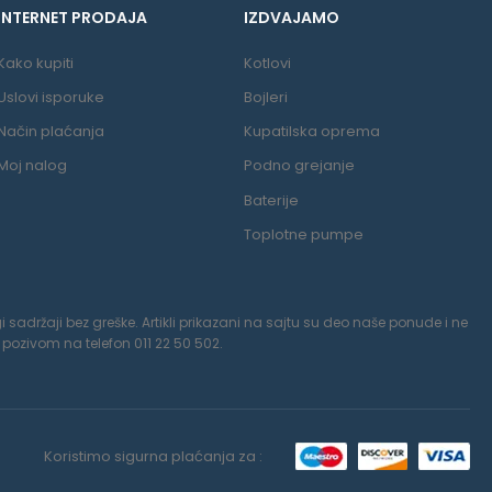
INTERNET PRODAJA
IZDVAJAMO
Kako kupiti
Kotlovi
Uslovi isporuke
Bojleri
Način plaćanja
Kupatilska oprema
Moj nalog
Podno grejanje
Baterije
Toplotne pumpe
 sadržaji bez greške. Artikli prikazani na sajtu su deo naše ponude i ne
pozivom na telefon 011 22 50 502.
Koristimo sigurna plaćanja za :