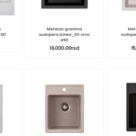
a
Metalac granitna
Met
.5D
sudopera xLinea_50 crna
sudoper
ø90
16,000.00
rsd
15