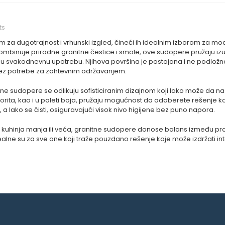
ts
 za dugotrajnost i vrhunski izgled, čineći ih idealnim izborom za mod
kombinuje prirodne granitne čestice i smole, ove sudopere pružaju iz
ivnu svakodnevnu upotrebu. Njihova površina je postojana i ne podlož
ez potrebe za zahtevnim održavanjem.
ne sudopere se odlikuju sofisticiranim dizajnom koji lako može da nado
orita, kao i u paleti boja, pružaju mogućnost da odaberete rešenje k
, a lako se čisti, osiguravajući visok nivo higijene bez puno napora.
a kuhinja manja ili veća, granitne sudopere donose balans između prakti
ealne su za sve one koji traže pouzdano rešenje koje može izdržati in