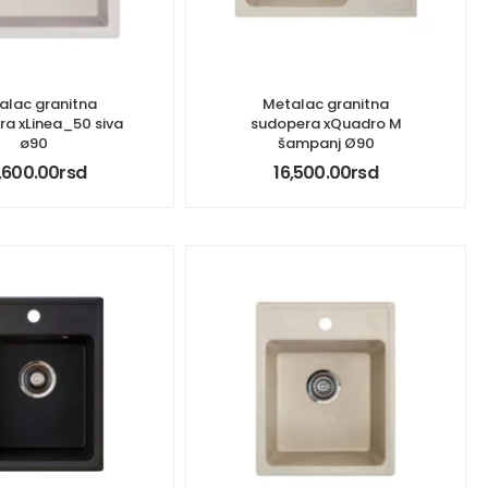
alac granitna
Metalac granitna
a xLinea_50 siva
sudopera xQuadro M
ø90
šampanj Ø90
,600.00
rsd
16,500.00
rsd