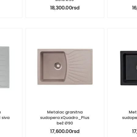
18,300.00
rsd
16
a
Metalac granitna
Met
 siva
sudopera xQuadro_Plus
sudope
bež Ø90
17,600.00
rsd
17