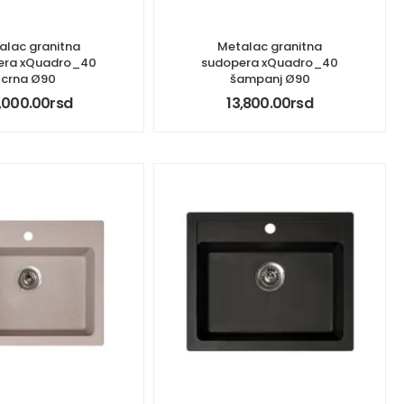
alac granitna
Metalac granitna
era xQuadro_40
sudopera xQuadro_40
crna Ø90
šampanj Ø90
,000.00
rsd
13,800.00
rsd