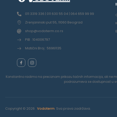
011 3319 336 | 011 630 55 04 | 064 659 99 99
Zrenjaninski put 55, 11060 Beograd
shop@vodoterm.co.rs
PIB : 104006797
Matični Broj : 56961135
Konstantno radimo na preciznom prikazu tačnih informacija, ali ne možem
podrazumeva se dostupnost u svak
Copyright © 2026 .
Vodoterm
. Sva prava zadržava.