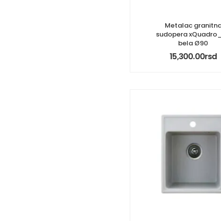
Metalac granitn
sudopera xQuadro
bela Ø90
15,300.00
rsd