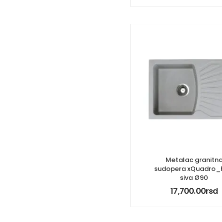
Metalac granitn
sudopera xQuadro_
siva Ø90
17,700.00
rsd