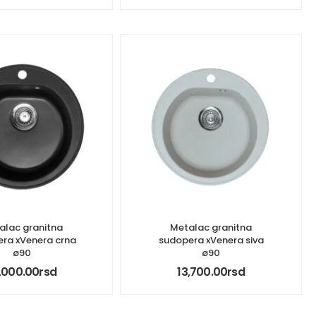
alac granitna
Metalac granitna
ra xVenera crna
sudopera xVenera siva
ø90
ø90
,000.00
rsd
13,700.00
rsd