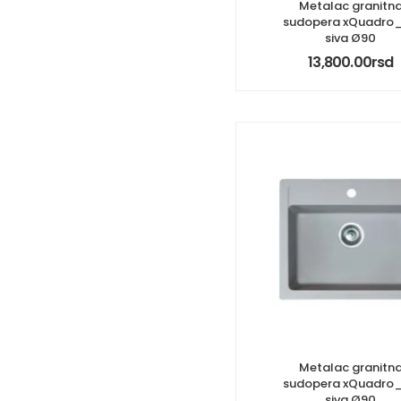
Metalac granitn
sudopera xQuadro
siva Ø90
13,800.00
rsd
Metalac granitn
sudopera xQuadro
siva Ø90