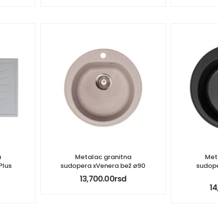
a
Metalac granitna
Met
Plus
sudopera xVenera bež ø90
sudope
13,700.00
rsd
14