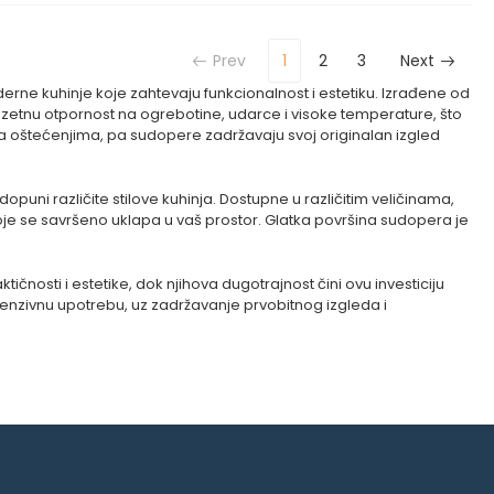
Prev
1
2
3
Next
erne kuhinje koje zahtevaju funkcionalnost i estetiku. Izrađene od
uzetnu otpornost na ogrebotine, udarce i visoke temperature, što
na oštećenjima, pa sudopere zadržavaju svoj originalan izgled
puni različite stilove kuhinja. Dostupne u različitim veličinama,
oje se savršeno uklapa u vaš prostor. Glatka površina sudopera je
čnosti i estetike, dok njihova dugotrajnost čini ovu investiciju
tenzivnu upotrebu, uz zadržavanje prvobitnog izgleda i