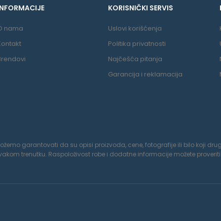
INFORMACIJE
KORISNIČKI SERVIS
O nama
Uslovi korišćenja
Kontakt
Politika privatnosti
Brendovi
Najčešća pitanja
Garancija i reklamacija
o garantovati da su opisi proizvoda, cene, fotografije ili bilo koji drugi
om trenutku. Raspoloživost robe i dodatne informacije možete proveriti 