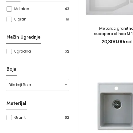
43
Metalac
19
Ulgran
Metalac granitn
sudopera xLinea M 1
Način Ugradnje
20,300.00
rsd
62
Ugradna
Boja
Bilo koji Boja
Materijal
62
Granit