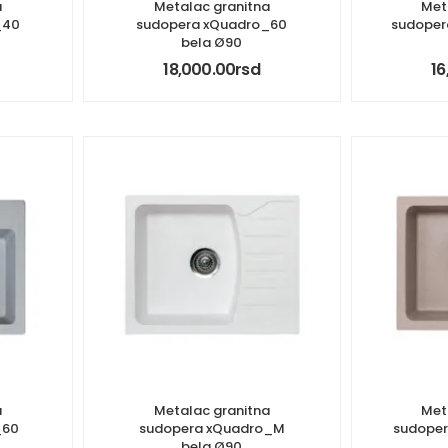
a
Metalac granitna
Met
_40
sudopera xQuadro_60
sudoper
bela Ø90
18,000.00
rsd
16
a
Metalac granitna
Met
_60
sudopera xQuadro_M
sudope
bela Ø90