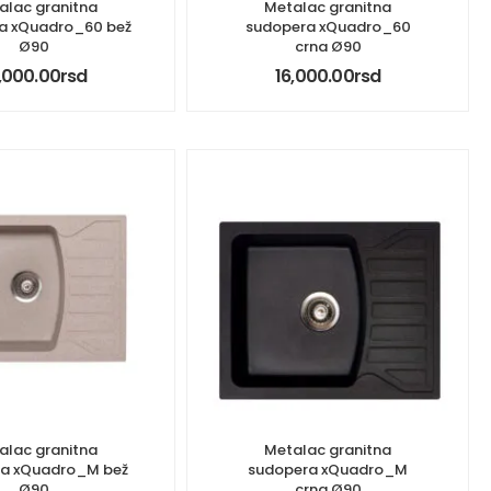
alac granitna
Metalac granitna
a xQuadro_60 bež
sudopera xQuadro_60
Ø90
crna Ø90
,000.00
rsd
16,000.00
rsd
alac granitna
Metalac granitna
ra xQuadro_M bež
sudopera xQuadro_M
Ø90
crna Ø90