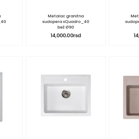
a
Metalac granitna
Met
_40
sudopera xQuadro_40
sudop
bež Ø90
14,000.00
rsd
14