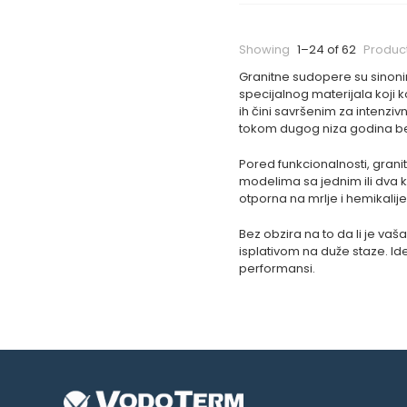
Showing
1–24 of 62
Produc
Granitne sudopere su sinonim
specijalnog materijala koji 
ih čini savršenim za intenz
tokom dugog niza godina b
Pored funkcionalnosti, granit
modelima sa jednim ili dva k
otporna na mrlje i hemikalije
Bez obzira na to da li je vaš
isplativom na duže staze. Id
performansi.