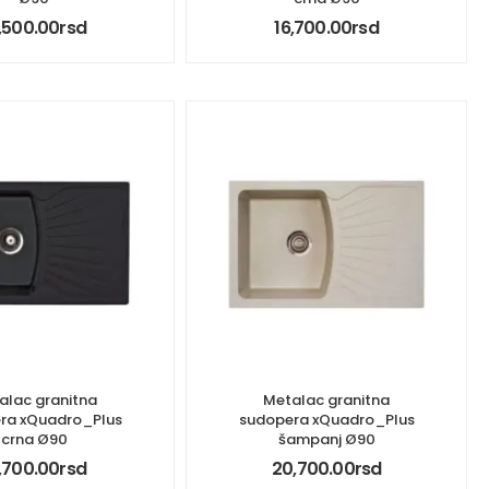
,500.00
rsd
16,700.00
rsd
alac granitna
Metalac granitna
ra xQuadro_Plus
sudopera xQuadro_Plus
crna Ø90
šampanj Ø90
,700.00
rsd
20,700.00
rsd