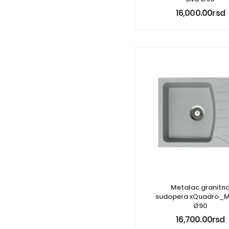
16,000.00
rsd
Metalac granitn
sudopera xQuadro_M
Ø90
16,700.00
rsd