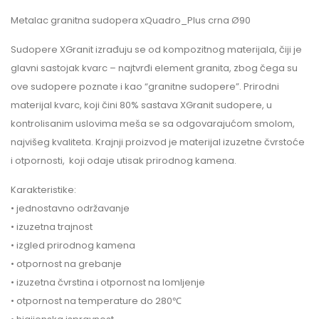
Metalac granitna sudopera xQuadro_Plus crna Ø90
Sudopere XGranit izrađuju se od kompozitnog materijala, čiji je
glavni sastojak kvarc – najtvrđi element granita, zbog čega su
ove sudopere poznate i kao “granitne sudopere”. Prirodni
materijal kvarc, koji čini 80% sastava XGranit sudopere, u
kontrolisanim uslovima meša se sa odgovarajućom smolom,
najvišeg kvaliteta. Krajnji proizvod je materijal izuzetne čvrstoće
i otpornosti, koji odaje utisak prirodnog kamena.
Karakteristike:
• jednostavno održavanje
• izuzetna trajnost
• izgled prirodnog kamena
• otpornost na grebanje
• izuzetna čvrstina i otpornost na lomljenje
• otpornost na temperature do 280℃