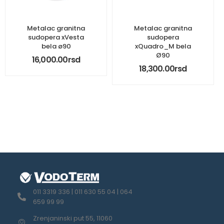
Metalac granitna
Metalac granitna
sudopera xVesta
sudopera
bela ø90
xQuadro_M bela
Ø90
16,000.00
rsd
18,300.00
rsd
011 3319 336 | 011 630 55 04 | 064
659 99 99
Zrenjaninski put 55, 11060