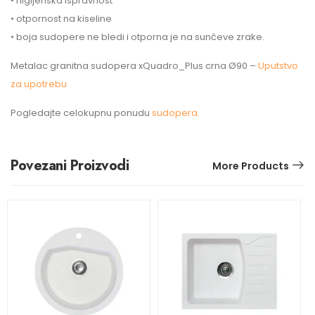
• higijenska ispravnost
• otpornost na kiseline
• boja sudopere ne bledi i otporna je na sunčeve zrake.
Metalac granitna sudopera xQuadro_Plus crna Ø90 –
Uputstvo
za upotrebu
Pogledajte celokupnu ponudu
sudopera.
Povezani Proizvodi
More Products