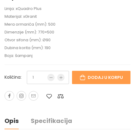
Linija: xQuadro Plus
Materijal: xGranit
Mera ormarića (mm): 500
Dimenzije (mm): 770×500
Otvor sifona (mm): Ø90
Dubina korita (mm): 190
Boja: šampanj
Količina:
DODAJ U KORPU
Opis
Specifikacija