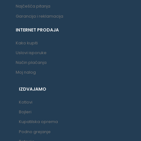
Najčešća pitanja
Garancija i reklamacija
INTERNET PRODAJA
Kako kupiti
Uslovi isporuke
Način plaćanja
Moj nalog
IZDVAJAMO
Kotlovi
Bojleri
Kupatilska oprema
Podno grejanje