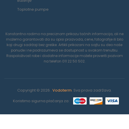
Baterije
Toplotne pumpe
Konstantno radimo na preciznom prikazu tačnih informacija, ali ne
možemo garantovati da su opisi proizvoda, cene, fotografije ili bilo
koji drugi sadržaji bez greške. Artikli prikazani na sajtu su deo naše
ponude i ne podrazumeva se dostupnost u svakom trenutku.
Raspoloživost robe i dodatne informacije možete proveriti pozivom
na telefon 011 22 50 502.
Copyright © 2026 .
Vodoterm
. Sva prava zadržava.
Koristimo sigurna plaćanja za :
0
Koristimo kolačiće da poboljšamo vaše iskustvo na našoj veb
stranici. Pregledavanjem ove veb stranice prihvatate našu