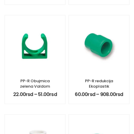
PP-R Obujmica
PP-R redukcija
zelena Valdom
Ekoplastik
22.00
rsd
–
51.00
rsd
60.00
rsd
–
908.00
rsd