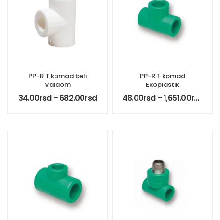
PP-R T komad beli
PP-R T komad
Valdom
Ekoplastik
34.00
rsd
–
682.00
rsd
48.00
rsd
–
1,651.00
rsd