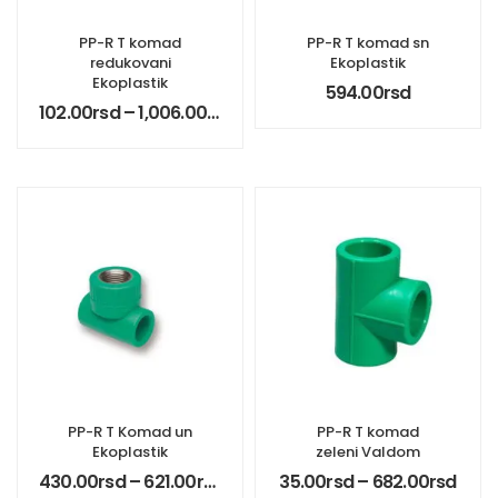
PP-R T komad
PP-R T komad sn
redukovani
Ekoplastik
Ekoplastik
594.00
rsd
102.00
rsd
–
1,006.00
rsd
PP-R T Komad un
PP-R T komad
Ekoplastik
zeleni Valdom
430.00
rsd
–
621.00
rsd
35.00
rsd
–
682.00
rsd