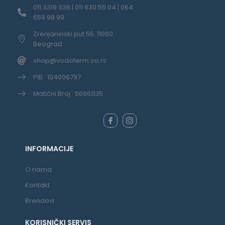
011 3319 336 | 011 630 55 04 | 064
659 99 99
Zrenjaninski put 55, 11060
Beograd
shop@vodoterm.co.rs
PIB : 104006797
Matični Broj : 56961135
INFORMACIJE
O nama
Kontakt
Brendovi
KORISNIČKI SERVIS