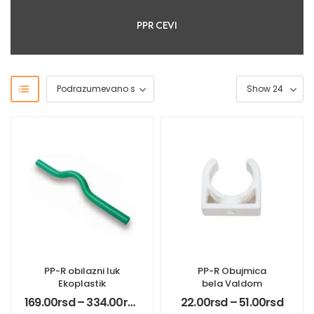
PPR CEVI
PP-R obilazni luk
PP-R Obujmica
Ekoplastik
bela Valdom
169.00
rsd
–
334.00
rsd
22.00
rsd
–
51.00
rsd