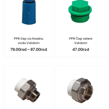
PPR čep za hladnu
PPR Čep zeleni
vodu Valdom
Valdom
79.00
rsd
–
87.00
rsd
47.00
rsd