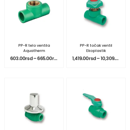
PP-R telo ventila
PP-R točak ventil
Aquatherm
Ekoplastik
603.00
rsd
–
665.00
rsd
1,419.00
rsd
–
10,309.00
rsd