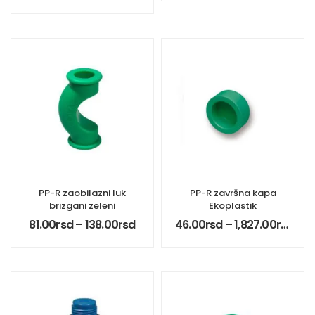
PP-R zaobilazni luk
PP-R završna kapa
brizgani zeleni
Ekoplastik
81.00
rsd
–
138.00
rsd
46.00
rsd
–
1,827.00
rsd