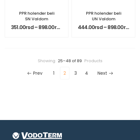
PPR holender beli
PPR holender beli
SN Valdom
UN Valdom
351.00
rsd
–
898.00
rsd
444.00
rsd
–
898.00
rsd
Showing
25–48 of 89
Products
Prev
1
2
3
4
Next