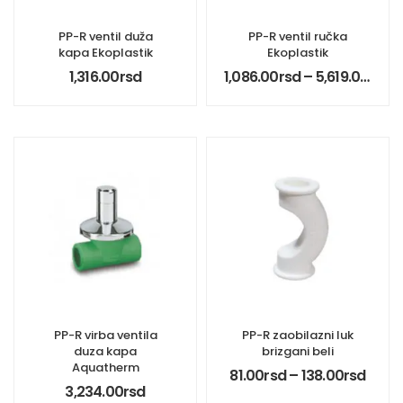
PP-R ventil duža
PP-R ventil ručka
kapa Ekoplastik
Ekoplastik
1,316.00
rsd
1,086.00
rsd
–
5,619.00
rsd
PP-R virba ventila
PP-R zaobilazni luk
duza kapa
brizgani beli
Aquatherm
81.00
rsd
–
138.00
rsd
3,234.00
rsd