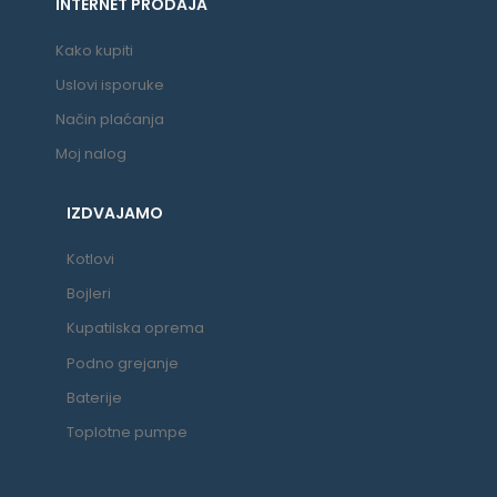
INTERNET PRODAJA
Kako kupiti
Uslovi isporuke
Način plaćanja
Moj nalog
IZDVAJAMO
Kotlovi
Bojleri
Kupatilska oprema
Podno grejanje
Baterije
Toplotne pumpe