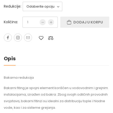
Redukcije:
Količina:
DODAJ U KORPU
Opis
Bakarna redukcija
Bakarni fiting je spojni element korišćen u vodovodnim i grejnim
instalacijama, izrađen od bakra. Zbog svojih odličnih provodnih
svojstava, bakarni fitinzi su idealni za distribuciju tople i hladne
vode, kao i za sisteme grejanja.