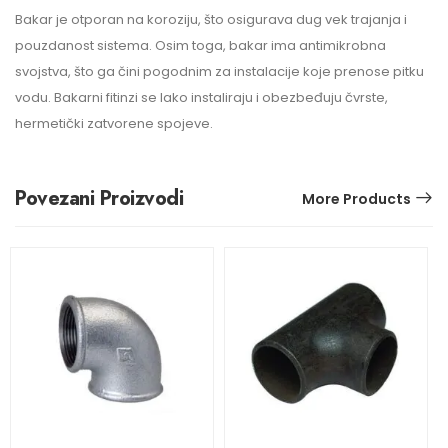
Bakar je otporan na koroziju, što osigurava dug vek trajanja i
pouzdanost sistema. Osim toga, bakar ima antimikrobna
svojstva, što ga čini pogodnim za instalacije koje prenose pitku
vodu. Bakarni fitinzi se lako instaliraju i obezbeđuju čvrste,
hermetički zatvorene spojeve.
Povezani Proizvodi
More Products