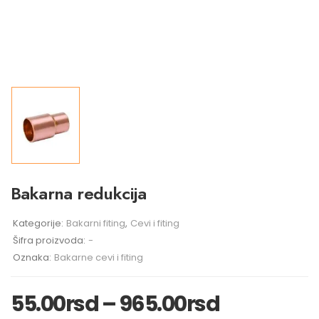
Bakarna redukcija
Kategorije:
Bakarni fiting
,
Cevi i fiting
Šifra proizvoda:
-
Oznaka:
Bakarne cevi i fiting
55.00
rsd
–
965.00
rsd