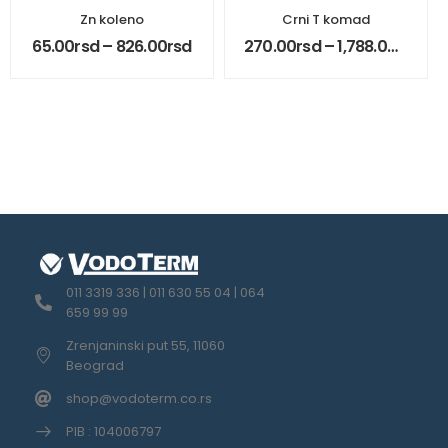
Zn koleno
Crni T komad
65.00
rsd
–
826.00
rsd
270.00
rsd
–
1,788.00
rsd
011 3319 336 | 011 630 55 04 | 064
659 99 99
Zrenjaninski put 55, 11060
Beograd
shop@vodoterm.co.rs
PIB : 104006797