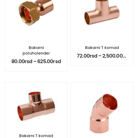
Bakarni
Bakarni T komad
poluholender
72.00
rsd
–
2,500.00
rsd
80.00
rsd
–
625.00
rsd
Bakarni T komad