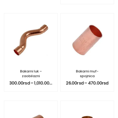
Bakarni luk –
Bakarni muf-
zaobilazni
spojnica
300.00
rsd
–
1,010.00
rsd
26.00
rsd
–
470.00
rsd