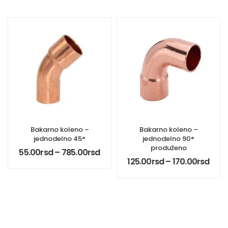
Bakarno koleno –
Bakarno koleno –
jednodelno 45°
jednodelno 90°
produženo
55.00
rsd
–
785.00
rsd
125.00
rsd
–
170.00
rsd