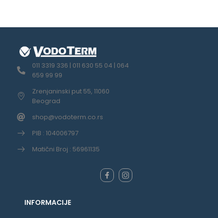
011 3319 336 | 011 630 55 04 | 064
659 99 99
Zrenjaninski put 55, 11060
Beograd
shop@vodoterm.co.rs
PIB : 104006797
Matični Broj : 56961135
INFORMACIJE