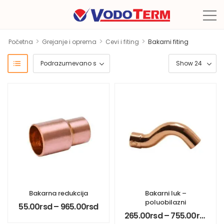
>
>
>
Početna
Grejanje i oprema
Cevi i fiting
Bakarni fiting
Bakarna redukcija
Bakarni luk –
poluobilazni
55.00
rsd
–
965.00
rsd
265.00
rsd
–
755.00
rsd