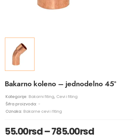
Bakarno koleno – jednodelno 45°
Kategorije:
Bakarni fiting
,
Cevi i fiting
Šifra proizvoda:
-
Oznaka:
Bakarne cevi i fiting
55.00
rsd
–
785.00
rsd