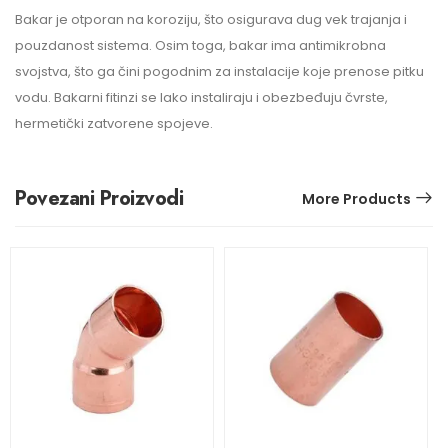
Bakar je otporan na koroziju, što osigurava dug vek trajanja i
pouzdanost sistema. Osim toga, bakar ima antimikrobna
svojstva, što ga čini pogodnim za instalacije koje prenose pitku
vodu. Bakarni fitinzi se lako instaliraju i obezbeđuju čvrste,
hermetički zatvorene spojeve.
Povezani Proizvodi
More Products