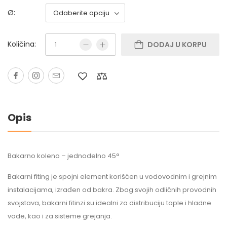
Ø:
Količina:
DODAJ U KORPU
Opis
Bakarno koleno – jednodelno 45°
Bakarni fiting je spojni element korišćen u vodovodnim i grejnim
instalacijama, izrađen od bakra. Zbog svojih odličnih provodnih
svojstava, bakarni fitinzi su idealni za distribuciju tople i hladne
vode, kao i za sisteme grejanja.