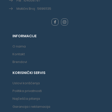
PIB : 104006797
Matični Broj : 56961135
INFORMACIJE
O nama
Kontakt
Brendovi
KORISNIČKI SERVIS
Uslovi korišćenja
Politika privatnosti
Najčešća pitanja
Garancija i reklamacija