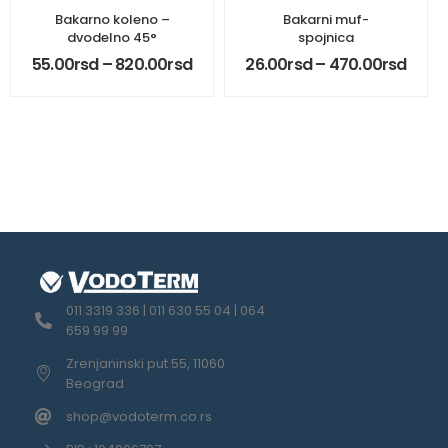
Bakarno koleno –
Bakarni muf-
dvodelno 45°
spojnica
55.00
rsd
–
820.00
rsd
26.00
rsd
–
470.00
rsd
011 3319 336 | 011 630 55 04 | 064
659 99 99
Zrenjaninski put 55, 11060
Beograd
shop@vodoterm.co.rs