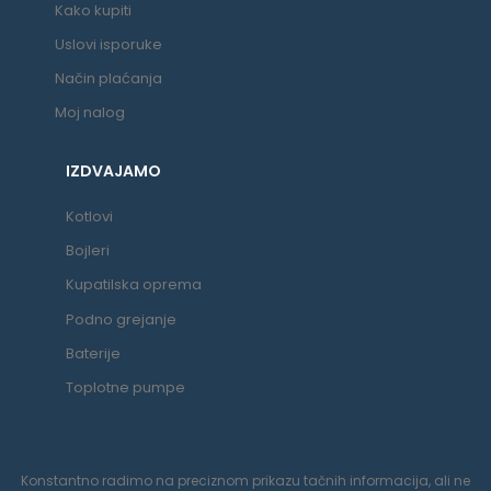
Kako kupiti
Uslovi isporuke
Način plaćanja
Moj nalog
IZDVAJAMO
Kotlovi
Bojleri
Kupatilska oprema
Podno grejanje
Baterije
Toplotne pumpe
Konstantno radimo na preciznom prikazu tačnih informacija, ali ne