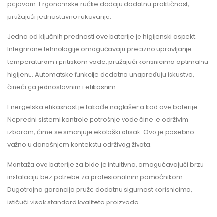
pojavom. Ergonomske ručke dodaju dodatnu praktičnost,
pružajući jednostavno rukovanje.
Jedna od ključnih prednosti ove baterije je higijenski aspekt.
Integrirane tehnologije omogućavaju precizno upravljanje
temperaturom i pritiskom vode, pružajući korisnicima optimalnu
higijenu. Automatske funkcije dodatno unapređuju iskustvo,
čineći ga jednostavnim i efikasnim.
Energetska efikasnost je takođe naglašena kod ove baterije.
Napredni sistemi kontrole potrošnje vode čine je održivim
izborom, čime se smanjuje ekološki otisak. Ovo je posebno
važno u današnjem kontekstu održivog života.
Montaža ove baterije za bide je intuitivna, omogućavajući brzu
instalaciju bez potrebe za profesionalnim pomoćnikom.
Dugotrajna garancija pruža dodatnu sigurnost korisnicima,
ističući visok standard kvaliteta proizvoda.