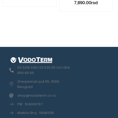
7,890.00
rsd
011 3319 336 | 011 630 55 04 | 064
659 99 99
Zrenjaninski put 55, 11060
Beograd
shop@vodoterm.co.rs
PIB : 104006797
Matični Broj : 56961135