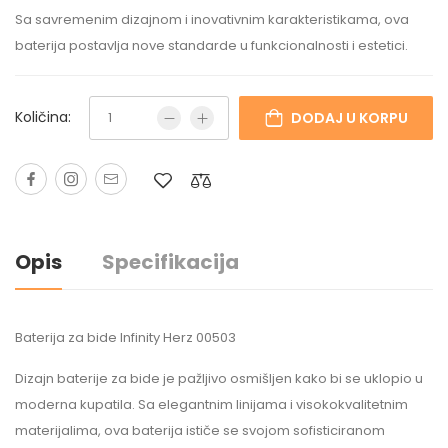
Sa savremenim dizajnom i inovativnim karakteristikama, ova
baterija postavlja nove standarde u funkcionalnosti i estetici.
Količina:
DODAJ U KORPU
Opis
Specifikacija
Baterija za bide Infinity Herz 00503
Dizajn baterije za bide je pažljivo osmišljen kako bi se uklopio u
moderna kupatila. Sa elegantnim linijama i visokokvalitetnim
materijalima, ova baterija ističe se svojom sofisticiranom