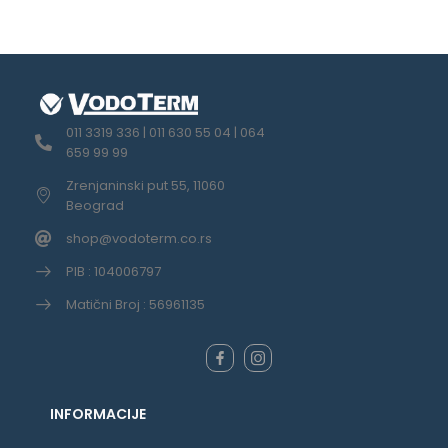
011 3319 336 | 011 630 55 04 | 064
659 99 99
Zrenjaninski put 55, 11060
Beograd
shop@vodoterm.co.rs
PIB : 104006797
Matični Broj : 56961135
INFORMACIJE