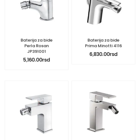
Baterija za bide
Baterija za bide
Perla Rosan
Prima Minotti 4116
JP391001
6,830.00
rsd
5,160.00
rsd