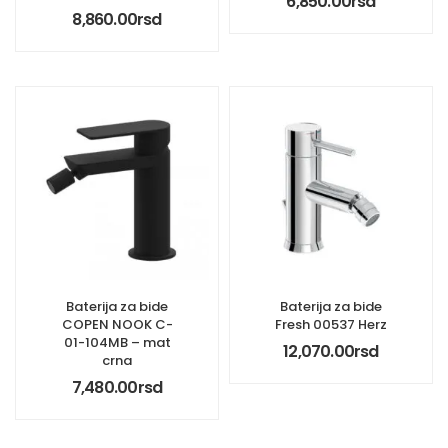
6,850.00
rsd
8,860.00
rsd
Baterija za bide
Baterija za bide
COPEN NOOK C-
Fresh 00537 Herz
01-104MB – mat
12,070.00
rsd
crna
7,480.00
rsd