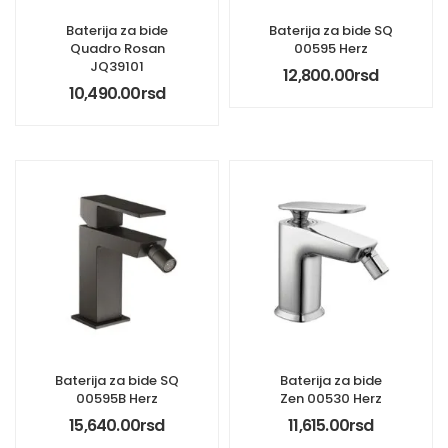
Baterija za bide
Baterija za bide SQ
Quadro Rosan
00595 Herz
JQ39101
12,800.00
rsd
10,490.00
rsd
Baterija za bide SQ
Baterija za bide
00595B Herz
Zen 00530 Herz
15,640.00
rsd
11,615.00
rsd