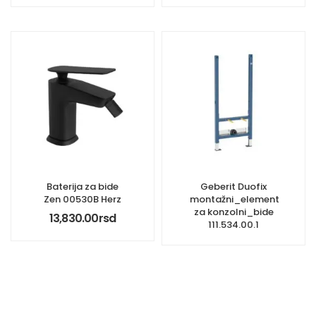
Baterija za bide
Geberit Duofix
Zen 00530B Herz
montažni_element
za konzolni_bide
13,830.00
rsd
111.534.00.1