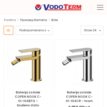
>
>
Početna
Производ Namena
Bide
Baterija za bide
Baterija za bide
COPEN NOOK C-
COPEN NOOK C-
01-104BTG –
01-104CR – hrom
brušeno zlato