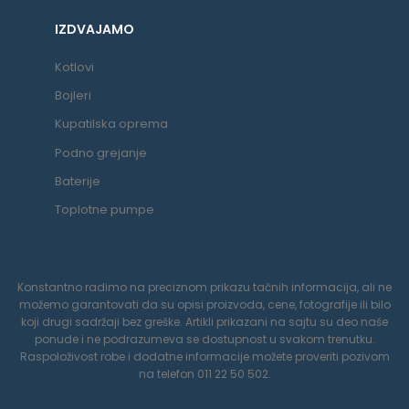
IZDVAJAMO
Kotlovi
Bojleri
Kupatilska oprema
Podno grejanje
Baterije
Toplotne pumpe
Konstantno radimo na preciznom prikazu tačnih informacija, ali ne
možemo garantovati da su opisi proizvoda, cene, fotografije ili bilo
koji drugi sadržaji bez greške. Artikli prikazani na sajtu su deo naše
ponude i ne podrazumeva se dostupnost u svakom trenutku.
Raspoloživost robe i dodatne informacije možete proveriti pozivom
na telefon 011 22 50 502.