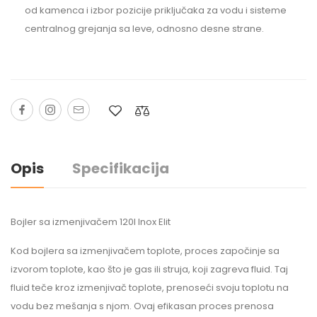
od kamenca i izbor pozicije priključaka za vodu i sisteme
centralnog grejanja sa leve, odnosno desne strane.
Opis
Specifikacija
Bojler sa izmenjivačem 120l Inox Elit
Kod bojlera sa izmenjivačem toplote, proces započinje sa
izvorom toplote, kao što je gas ili struja, koji zagreva fluid. Taj
fluid teče kroz izmenjivač toplote, prenoseći svoju toplotu na
vodu bez mešanja s njom. Ovaj efikasan proces prenosa