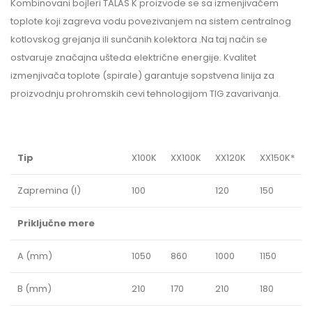
Kombinovani bojleri TALAS K proizvode se sa izmenjivačem
toplote koji zagreva vodu povezivanjem na sistem centralnog
kotlovskog grejanja ili sunčanih kolektora .Na taj način se
ostvaruje značajna ušteda električne energije. Kvalitet
izmenjivača toplote (spirale) garantuje sopstvena linija za
proizvodnju prohromskih cevi tehnologijom TIG zavarivanja.
Tip
X100K
XX100K
XX120K
XX150K*
Zapremina (l)
100
120
150
Priključne mere
A (mm)
1050
860
1000
1150
B (mm)
210
170
210
180