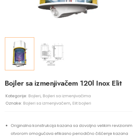
Bojler sa izmenjivačem 120l Inox Elit
Kategorije:
Bojleri
,
Bojleri sa izmenjivačima
Oznake:
Bojleri sa izmenjivačem
,
Elit bojleri
Originalna konstrukcija kazana sa dovoljno velikim revizionim
otvorom omogućava efikasno periodično čišćenje kazana