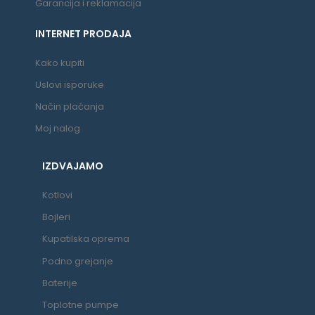
Garancija i reklamacija
INTERNET PRODAJA
Kako kupiti
Uslovi isporuke
Način plaćanja
Moj nalog
IZDVAJAMO
Kotlovi
Bojleri
Kupatilska oprema
Podno grejanje
Baterije
Toplotne pumpe