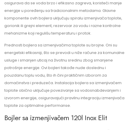
osigurava da se voda brzo i efikasno zagreva, koristeći manje
energije u poređenju sa tradicionalnim metodama. Glavne
komponente ovih bojlera uključuju spiralu izmenjivača toplote,
gorionik ili grejni element, rezervoar za vodu i razne kontrolne
mehanizme koji regulišu temperaturu i protok.
Prednosti bojlera sa izmenjivačima toplote su brojne. Oni su
energetski efikasniji, što se prevodi u niže račune za komunalne
usluge i smanjen uticaj na životnu sredinu zbog smanjene
potrošnje energije. Ovi bojleri takođe nude doslednu i
pouzdanu toplu vodu, što ih čini praktičnim izborom za
domaćinstva i preduzeća. Instalacija bojlera sa izmenjivačem
toplote obično uključuje povezivanje sa vodosnabdevanjem i
izvorom energije, osiguravajući pravilnu integraciju izmenjivača
toplote za optimalne performanse.
Bojler sa izmenjivačem 120l Inox Elit