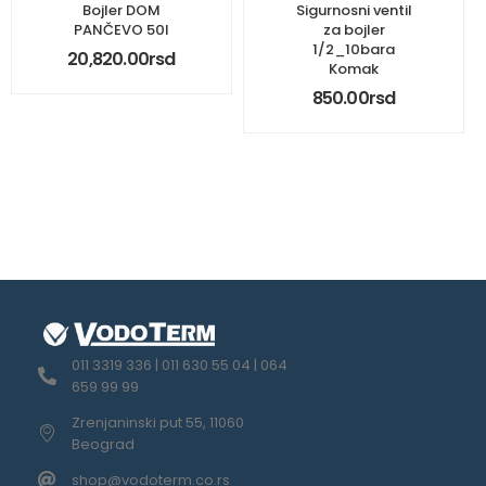
Bojler DOM
Sigurnosni ventil
PANČEVO 50l
za bojler
1/2_10bara
20,820.00
rsd
Komak
850.00
rsd
011 3319 336 | 011 630 55 04 | 064
659 99 99
Zrenjaninski put 55, 11060
Beograd
shop@vodoterm.co.rs