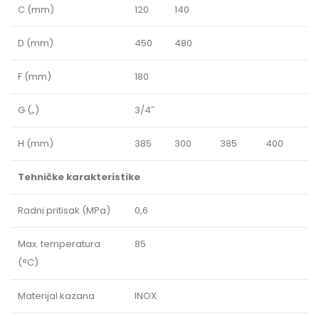
C (mm)
120
140
D (mm)
450
480
F (mm)
180
G („)
3/4″
H (mm)
385
300
385
400
Tehničke karakteristike
Radni pritisak (MPa)
0,6
Max. temperatura
85
(°C)
Materijal kazana
INOX