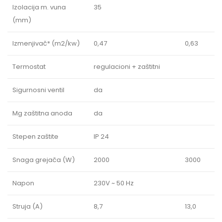
Izolacija m. vuna
35
(mm)
Izmenjivač* (m2/kw)
0,47
0,63
Termostat
regulacioni + zaštitni
Sigurnosni ventil
da
Mg zaštitna anoda
da
Stepen zaštite
IP 24
Snaga grejača (W)
2000
3000
Napon
230V ~ 50 Hz
Struja (A)
8,7
13,0