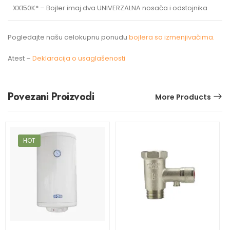
XX150K* – Bojler imaj dva UNIVERZALNA nosača i odstojnika
Pogledajte našu celokupnu ponudu
bojlera sa izmenjivačima.
Atest –
Deklaracija o usaglašenosti
Povezani Proizvodi
More Products
HOT