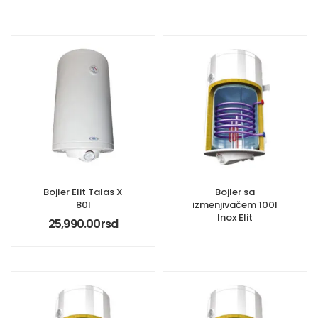
Bojler Elit Talas X
Bojler sa
80l
izmenjivačem 100l
Inox Elit
25,990.00
rsd