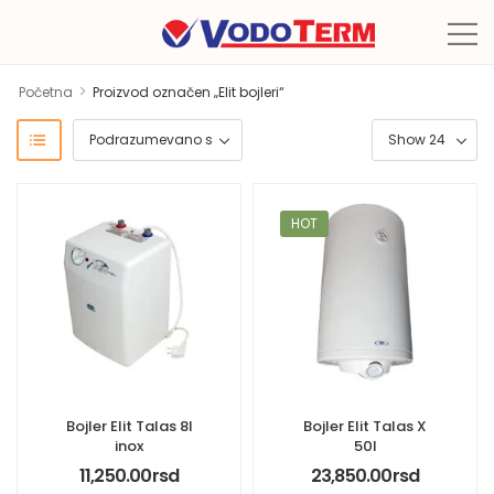
>
Početna
Proizvod označen „Elit bojleri“
HOT
Bojler Elit Talas 8l
Bojler Elit Talas X
inox
50l
11,250.00
rsd
23,850.00
rsd