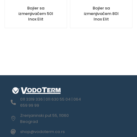
Bojler sa
Bojler sa
izmenjivačem 50l
izmenjivačem 80l
Inox Elit
Inox Elit
011 3319 336 | 011 630 55 04 | 064
659 99 99
Zrenjaninski put 55, 11060
Beograd
shop@vodoterm.co.rs