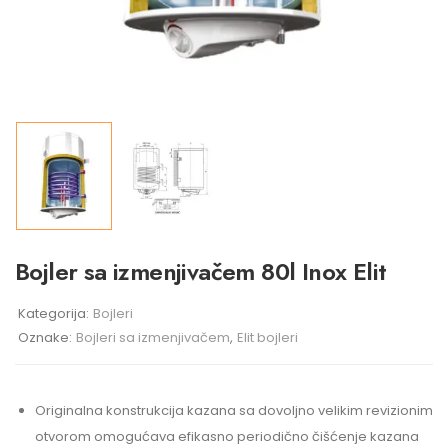
Bojler sa izmenjivačem 80l Inox Elit
Kategorija:
Bojleri
Oznake:
Bojleri sa izmenjivačem
,
Elit bojleri
Originalna konstrukcija kazana sa dovoljno velikim revizionim
otvorom omogućava efikasno periodično čišćenje kazana