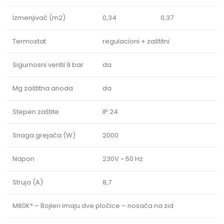
Izmenjivač (m2)
0,34
0,37
Termostat
regulacioni + zaštitni
Sigurnosni ventil 9 bar
da
Mg zaštitna anoda
da
Stepen zaštite
IP 24
Snaga grejača (W)
2000
Napon
230V ~ 50 Hz
Struja (A)
8,7
M80K* – Bojleri imaju dve pločice – nosača na zid