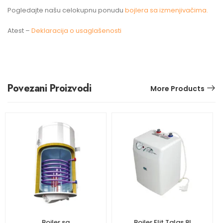
Pogledajte našu celokupnu ponudu
bojlera sa izmenjivačima.
Atest –
Deklaracija o usaglašenosti
Povezani Proizvodi
More Products
Bojler sa
Bojler Elit Talas 8l