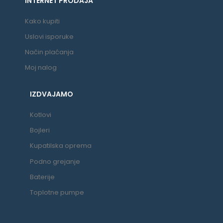
INTERNET PRODAJA
Kako kupiti
Uslovi isporuke
Način plaćanja
Moj nalog
IZDVAJAMO
Kotlovi
Bojleri
Kupatilska oprema
Podno grejanje
Baterije
Toplotne pumpe