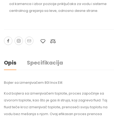
od kamenca i izbor pozicije priključaka za vodu i sisteme
centralnog grejanja sa leve, odnosno desne strane.
Opis
Specifikacija
Bojler sa izmenjivačem 80l Inox Elit
Kod bojlera sa izmenjivačem toplote, proces započinje sa
izvorom toplote, kao što je gas ili struja, koji zagreva fluid. Taj
fluid teče kroz izmenjivač toplote, prenoseći svoju toplotu na
vodu bez mešanja s njom. Ovaj efikasan proces prenosa