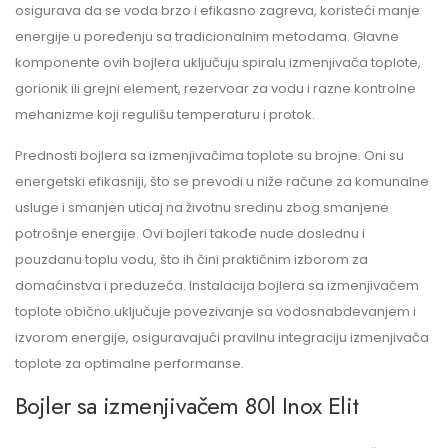
osigurava da se voda brzo i efikasno zagreva, koristeći manje
energije u poređenju sa tradicionalnim metodama. Glavne
komponente ovih bojlera uključuju spiralu izmenjivača toplote,
gorionik ili grejni element, rezervoar za vodu i razne kontrolne
mehanizme koji regulišu temperaturu i protok.
Prednosti bojlera sa izmenjivačima toplote su brojne. Oni su
energetski efikasniji, što se prevodi u niže račune za komunalne
usluge i smanjen uticaj na životnu sredinu zbog smanjene
potrošnje energije. Ovi bojleri takođe nude doslednu i
pouzdanu toplu vodu, što ih čini praktičnim izborom za
domaćinstva i preduzeća. Instalacija bojlera sa izmenjivačem
toplote obično uključuje povezivanje sa vodosnabdevanjem i
izvorom energije, osiguravajući pravilnu integraciju izmenjivača
toplote za optimalne performanse.
Bojler sa izmenjivačem 80l Inox Elit