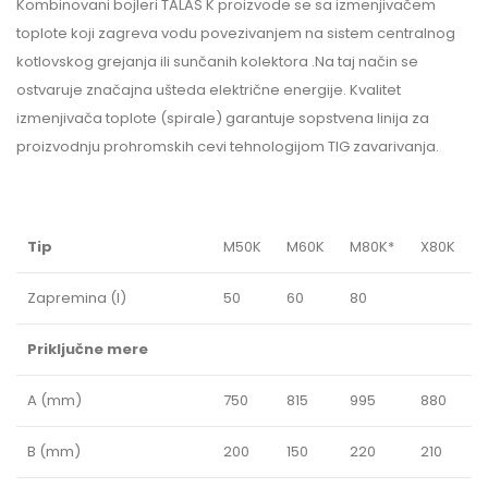
Kombinovani bojleri TALAS K proizvode se sa izmenjivačem
toplote koji zagreva vodu povezivanjem na sistem centralnog
kotlovskog grejanja ili sunčanih kolektora .Na taj način se
ostvaruje značajna ušteda električne energije. Kvalitet
izmenjivača toplote (spirale) garantuje sopstvena linija za
proizvodnju prohromskih cevi tehnologijom TIG zavarivanja.
Tip
M50K
M60K
M80K*
X80K
Zapremina (l)
50
60
80
Priključne mere
A (mm)
750
815
995
880
B (mm)
200
150
220
210