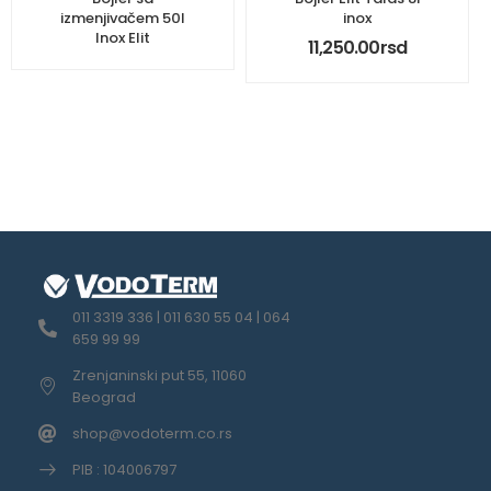
izmenjivačem 50l
inox
Inox Elit
11,250.00
rsd
011 3319 336 | 011 630 55 04 | 064
659 99 99
Zrenjaninski put 55, 11060
Beograd
shop@vodoterm.co.rs
PIB : 104006797