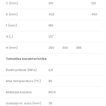
C (mm)
100
120
D (mm)
420
450
F (mm)
180
G („)
1/2″
H (mm)
250
300
385
Tehničke karakteristike
Radni pritisak (MPa)
0,6
Max. temperatura (°C)
85
Materijal kazana
INOX
Izolacija m. vuna (mm)
35