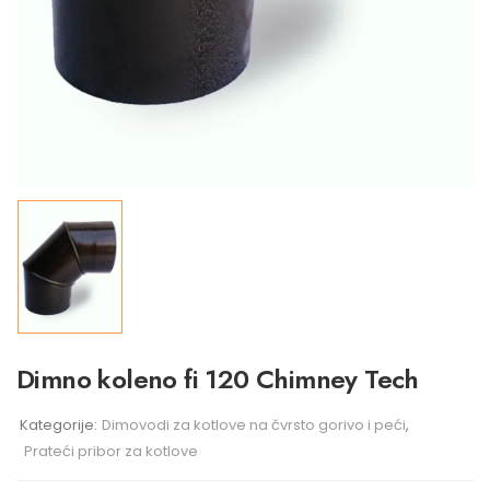
Dimno koleno fi 120 Chimney Tech
Kategorije:
Dimovodi za kotlove na čvrsto gorivo i peći
,
Prateći pribor za kotlove