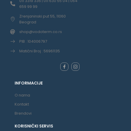
011 3319 336 | 011 630 55 04 | 064
659 99 99
Zrenjaninski put 55, 11060
Beograd
shop@vodoterm.co.rs
PIB : 104006797
Matični Broj : 56961135
INFORMACIJE
O nama
Kontakt
Brendovi
KORISNIČKI SERVIS