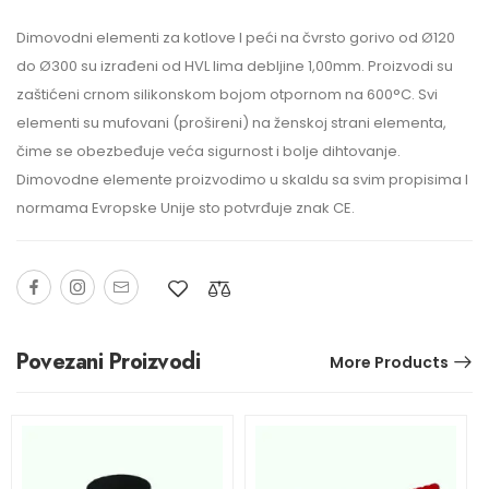
Dimovodni elementi za kotlove I peći na čvrsto gorivo od Ø120
do Ø300 su izrađeni od HVL lima debljine 1,00mm. Proizvodi su
zaštićeni crnom silikonskom bojom otpornom na 600°C. Svi
elementi su mufovani (prošireni) na ženskoj strani elementa,
čime se obezbeđuje veća sigurnost i bolje dihtovanje.
Dimovodne elemente proizvodimo u skaldu sa svim propisima I
normama Evropske Unije sto potvrđuje znak CE.
Povezani Proizvodi
More Products