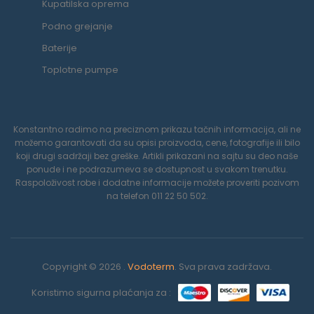
Kupatilska oprema
Podno grejanje
Baterije
Toplotne pumpe
Konstantno radimo na preciznom prikazu tačnih informacija, ali ne
možemo garantovati da su opisi proizvoda, cene, fotografije ili bilo
koji drugi sadržaji bez greške. Artikli prikazani na sajtu su deo naše
ponude i ne podrazumeva se dostupnost u svakom trenutku.
Raspoloživost robe i dodatne informacije možete proveriti pozivom
na telefon 011 22 50 502.
Copyright © 2026 .
Vodoterm
. Sva prava zadržava.
Koristimo sigurna plaćanja za :