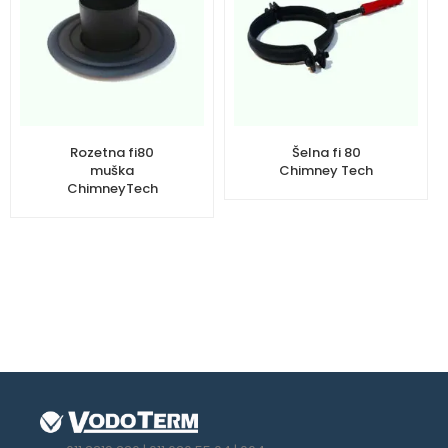
Rozetna fi80
Šelna fi 80
muška
Chimney Tech
ChimneyTech