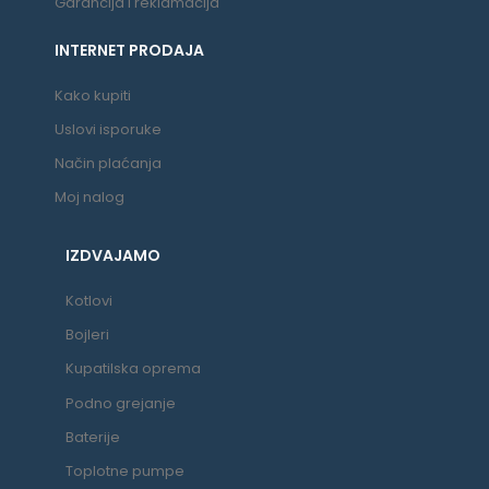
Garancija i reklamacija
INTERNET PRODAJA
Kako kupiti
Uslovi isporuke
Način plaćanja
Moj nalog
IZDVAJAMO
Kotlovi
Bojleri
Kupatilska oprema
Podno grejanje
Baterije
Toplotne pumpe