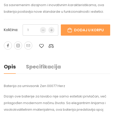
Sa savremenim dizajnom i inovativnim karakteristikama, ova
baterija postavlja nove standarde u funkcionalnosti i estetici.
Količina:
DODAJ U KORPU
Opis
Specifikacija
Baterija za umivaonik Zen 00077 Herz
Dizajn ove baterije za lavabo nije samo estetski privlačan, već
prilagođen modernom načinu života. Sa elegantnim linijama i
visokokvalitetnim materijalima, ova baterija predstavlja spoj