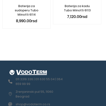
Baterija za
Baterija za kadu
sudoperu Tubo
Tubo Minotti 6113
Minotti 6114
7,120.00
rsd
8,990.00
rsd
011 3319 336 | 011 630 55 04 | 064
659 99 99
Zrenjaninski put 55, 11060
Beograd
shop@vodoterm.co.rs