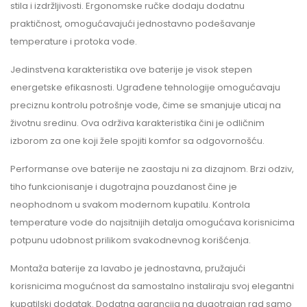
stila i izdržljivosti. Ergonomske ručke dodaju dodatnu
praktičnost, omogućavajući jednostavno podešavanje
temperature i protoka vode.
Jedinstvena karakteristika ove baterije je visok stepen
energetske efikasnosti. Ugrađene tehnologije omogućavaju
preciznu kontrolu potrošnje vode, čime se smanjuje uticaj na
životnu sredinu. Ova održiva karakteristika čini je odličnim
izborom za one koji žele spojiti komfor sa odgovornošću.
Performanse ove baterije ne zaostaju ni za dizajnom. Brzi odziv,
tiho funkcionisanje i dugotrajna pouzdanost čine je
neophodnom u svakom modernom kupatilu. Kontrola
temperature vode do najsitnijih detalja omogućava korisnicima
potpunu udobnost prilikom svakodnevnog korišćenja.
Montaža baterije za lavabo je jednostavna, pružajući
korisnicima mogućnost da samostalno instaliraju svoj elegantni
kupatilski dodatak. Dodatna garancija na dugotrajan rad samo