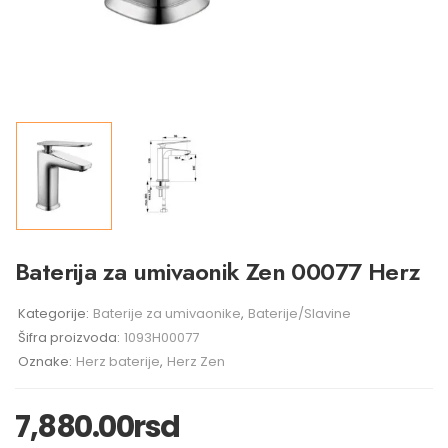
Baterija za umivaonik Zen 00077 Herz
Kategorije:
Baterije za umivaonike
,
Baterije/Slavine
Šifra proizvoda:
1093H00077
Oznake:
Herz baterije
,
Herz Zen
7,880.00
rsd