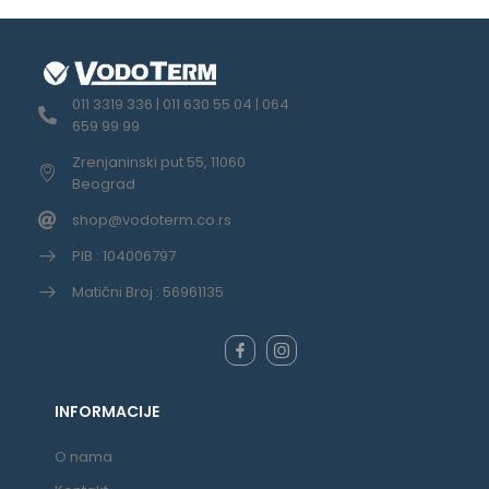
011 3319 336 | 011 630 55 04 | 064
659 99 99
Zrenjaninski put 55, 11060
Beograd
shop@vodoterm.co.rs
PIB : 104006797
Matični Broj : 56961135
INFORMACIJE
O nama