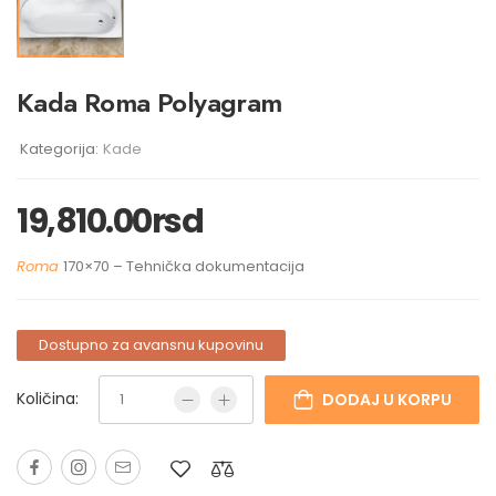
Kada Roma Polyagram
Kategorija:
Kade
19,810.00
rsd
Roma
170×70 – Tehnička dokumentacija
Dostupno za avansnu kupovinu
Količina:
DODAJ U KORPU