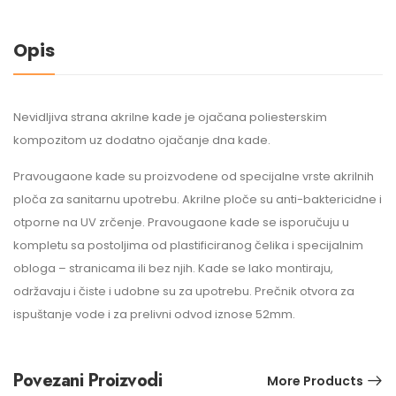
Opis
Nevidljiva strana akrilne kade je ojačana poliesterskim
kompozitom uz dodatno ojačanje dna kade.
Pravougaone kade su proizvodene od specijalne vrste akrilnih
ploča za sanitarnu upotrebu. Akrilne ploče su anti-baktericidne i
otporne na UV zrčenje. Pravougaone kade se isporučuju u
kompletu sa postoljima od plastificiranog čelika i specijalnim
obloga – stranicama ili bez njih. Kade se lako montiraju,
održavaju i čiste i udobne su za upotrebu. Prečnik otvora za
ispuštanje vode i za prelivni odvod iznose 52mm.
Povezani Proizvodi
More Products