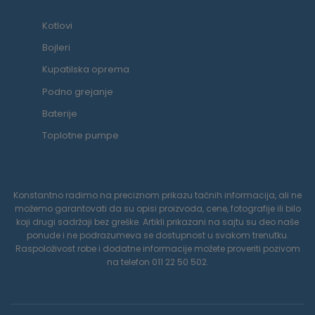
Kotlovi
Bojleri
Kupatilska oprema
Podno grejanje
Baterije
Toplotne pumpe
Konstantno radimo na preciznom prikazu tačnih informacija, ali ne
možemo garantovati da su opisi proizvoda, cene, fotografije ili bilo
koji drugi sadržaji bez greške. Artikli prikazani na sajtu su deo naše
ponude i ne podrazumeva se dostupnost u svakom trenutku.
Raspoloživost robe i dodatne informacije možete proveriti pozivom
na telefon 011 22 50 502.