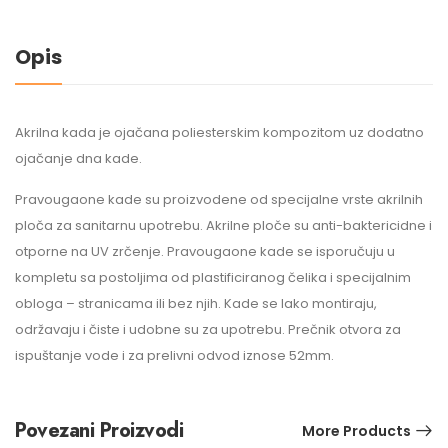
Opis
Akrilna kada je ojačana poliesterskim kompozitom uz dodatno
ojačanje dna kade.
Pravougaone kade su proizvodene od specijalne vrste akrilnih
ploča za sanitarnu upotrebu. Akrilne ploče su anti-baktericidne i
otporne na UV zrčenje. Pravougaone kade se isporučuju u
kompletu sa postoljima od plastificiranog čelika i specijalnim
obloga – stranicama ili bez njih. Kade se lako montiraju,
održavaju i čiste i udobne su za upotrebu. Prečnik otvora za
ispuštanje vode i za prelivni odvod iznose 52mm.
Povezani Proizvodi
More Products