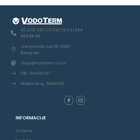
011 3319 336 | 011 630 55 04 | 064
659 99 99
Zrenjaninski put 55, 11060
Beograd
shop@vodoterm.co.rs
PIB : 104006797
Matični Broj : 56961135
INFORMACIJE
O nama