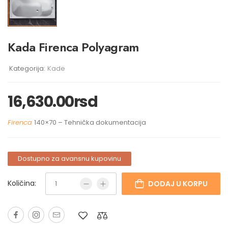
Kada Firenca Polyagram
Kategorija:
Kade
16,630.00
rsd
Firenca
140×70 – Tehnička dokumentacija
Dostupno za avansnu kupovinu
Količina:
DODAJ U KORPU