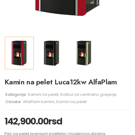
Kamin na pelet Luca12kw AlfaPlam
Kategorije:
Kamini na pelet
,
Kotlovi za centralno grejanje
Oznake:
AlfaPlam kamini
,
Kamini na pelet
142,900.00
rsd
Peć na pelet premium kvaliteta i modernog dizajna,