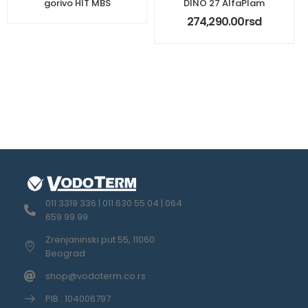
gorivo HIT MBS
DINO 27 AlfaPlam
274,290.00
rsd
011 3319 336 | 011 630 55 04 | 064
659 99 99
Zrenjaninski put 55, 11060
Beograd
shop@vodoterm.co.rs
PIB : 104006797