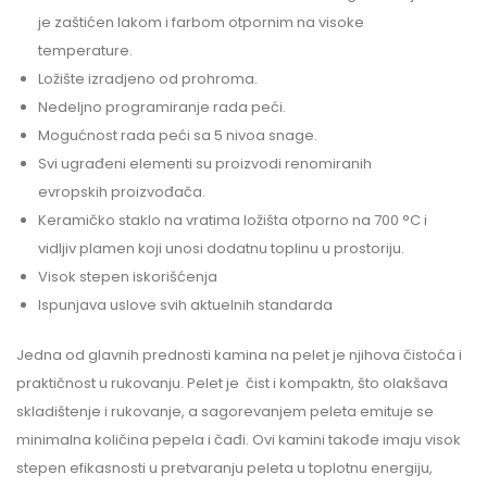
je zaštićen lakom i farbom otpornim na visoke
temperature.
Ložište izradjeno od prohroma.
Nedeljno programiranje rada peći.
Mogućnost rada peći sa 5 nivoa snage.
Svi ugrađeni elementi su proizvodi renomiranih
evropskih proizvođača.
Keramičko staklo na vratima ložišta otporno na 700 °C i
vidljiv plamen koji unosi dodatnu toplinu u prostoriju.
Visok stepen iskorišćenja
Ispunjava uslove svih aktuelnih standarda
Jedna od glavnih prednosti kamina na pelet je njihova čistoća i
praktičnost u rukovanju. Pelet je čist i kompaktn, što olakšava
skladištenje i rukovanje, a sagorevanjem peleta emituje se
minimalna količina pepela i čađi. Ovi kamini takođe imaju visok
stepen efikasnosti u pretvaranju peleta u toplotnu energiju,