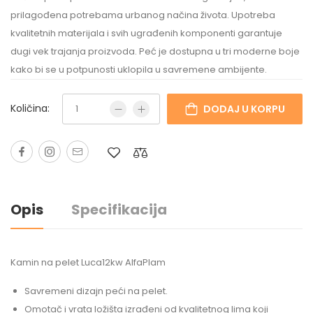
prilagođena potrebama urbanog načina života. Upotreba
kvalitetnih materijala i svih ugrađenih komponenti garantuje
dugi vek trajanja proizvoda. Peć je dostupna u tri moderne boje
kako bi se u potpunosti uklopila u savremene ambijente.
Količina:
DODAJ U KORPU
Opis
Specifikacija
Kamin na pelet Luca12kw AlfaPlam
Savremeni dizajn peći na pelet.
Omotač i vrata ložišta izrađeni od kvalitetnog lima koji