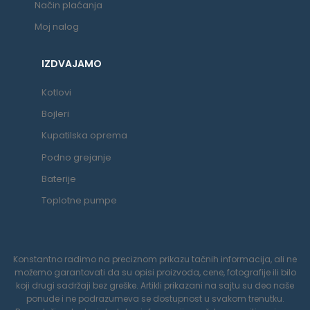
Način plaćanja
Moj nalog
IZDVAJAMO
Kotlovi
Bojleri
Kupatilska oprema
Podno grejanje
Baterije
Toplotne pumpe
Konstantno radimo na preciznom prikazu tačnih informacija, ali ne
možemo garantovati da su opisi proizvoda, cene, fotografije ili bilo
koji drugi sadržaji bez greške. Artikli prikazani na sajtu su deo naše
ponude i ne podrazumeva se dostupnost u svakom trenutku.