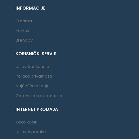
INFORMACIJE
O nama
Kontakt
Brendovi
KORISNIČKI SERVIS
Uslovi korišćenja
Politika privatnosti
Najčešća pitanja
Garancija i reklamacija
INTERNET PRODAJA
Kako kupiti
Uslovi isporuke