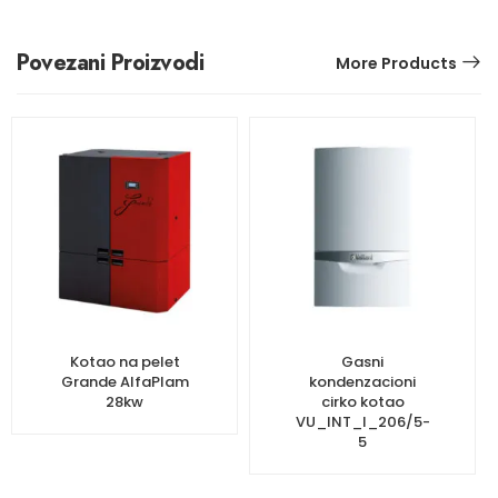
Povezani Proizvodi
More Products
Kotao na pelet
Gasni
Grande AlfaPlam
kondenzacioni
28kw
cirko kotao
VU_INT_I_206/5-
5