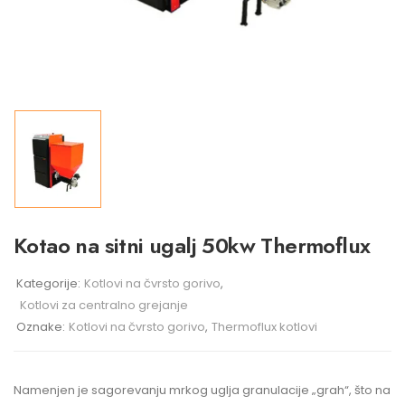
Kotao na sitni ugalj 50kw Thermoflux
Kategorije:
Kotlovi na čvrsto gorivo
,
Kotlovi za centralno grejanje
Oznake:
Kotlovi na čvrsto gorivo
,
Thermoflux kotlovi
Namenjen je sagorevanju mrkog uglja granulacije „grah“, što na