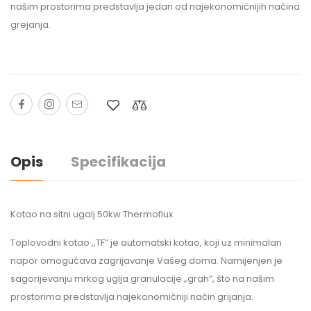
našim prostorima predstavlja jedan od najekonomičnijih načina
grejanja.
Opis
Specifikacija
Kotao na sitni ugalj 50kw Thermoflux
Toplovodni kotao ,,TF” je automatski kotao, koji uz minimalan
napor omogućava zagrijavanje Vašeg doma. Namijenjen je
sagorijevanju mrkog uglja granulacije „grah”, što na našim
prostorima predstavlja najekonomičniji način grijanja.