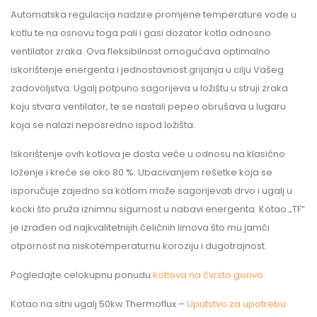
Automatska regulacija nadzire promjene temperature vode u
kotlu te na osnovu toga pali i gasi dozator kotla odnosno
ventilator zraka. Ova fleksibilnost omogućava optimalno
iskorištenje energenta i jednostavnost grijanja u cilju Vašeg
zadovoljstva. Ugalj potpuno sagorijeva u ložištu u struji zraka
koju stvara ventilator, te se nastali pepeo obrušava u lugaru
koja se nalazi neposredno ispod ložišta.
Iskorištenje ovih kotlova je dosta veće u odnosu na klasično
loženje i kreće se oko 80 %. Ubacivanjem rešetke koja se
isporučuje zajedno sa kotlom može sagorijevati drvo i ugalj u
kocki što pruža iznimnu sigurnost u nabavi energenta. Kotao „TF”
je izrađen od najkvalitetnijih čeličnih limova što mu jamči
otpornost na niskotemperaturnu koroziju i dugotrajnost.
Pogledajte celokupnu ponudu
kotlova na čvrsto gorivo
Kotao na sitni ugalj 50kw Thermoflux –
Uputstvo za upotrebu