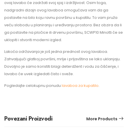
ovaj lavabo će zadržati svoj sjaj i izdržljivost. Osim toga,
nadgradni dizajn ovog lavaboa omogućava vam da ga
postavite na bilo koju ravnu površinu u kupatilu. To vam pruža
veću slobodu u planiranju i uređivanju prostora. Bez obzira da li
ga postavite na pločice ili drvenu površinu, SCWP10 Minotti će se
uklopiti i stvoriti moderni izgled.
Lakoća održavanja je još jedna prednost ovog lavaboa.
Zahvaljujući glatkoj površini, mrlje i prljavština se lako uklanjaju.
Dovoljno je samo koristiti blagi deterdžent i vodu za čišćenje, i
lavabo će uvek izgledati čisto i sveže.
Pogledajte celokupnu ponudu
lavaboa za kupatilo
.
Povezani Proizvodi
More Products