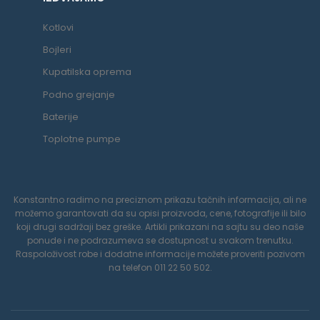
Kotlovi
Bojleri
Kupatilska oprema
Podno grejanje
Baterije
Toplotne pumpe
Konstantno radimo na preciznom prikazu tačnih informacija, ali ne
možemo garantovati da su opisi proizvoda, cene, fotografije ili bilo
koji drugi sadržaji bez greške. Artikli prikazani na sajtu su deo naše
ponude i ne podrazumeva se dostupnost u svakom trenutku.
Raspoloživost robe i dodatne informacije možete proveriti pozivom
na telefon 011 22 50 502.