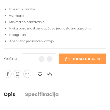
Izuzetno izdržljiv
Mermerni
Minimalno održavanje
Niska poroznost omogućava jednostavnu ugradnju
Nadgradni
Apsolutno jedinstveni dizajn
Količina:
DODAJ U KORPU
Opis
Specifikacija