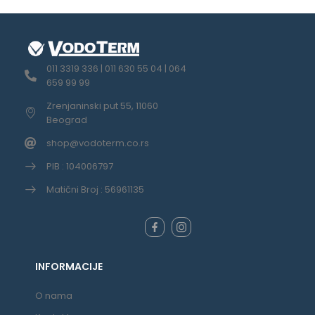
011 3319 336 | 011 630 55 04 | 064
659 99 99
Zrenjaninski put 55, 11060
Beograd
shop@vodoterm.co.rs
PIB : 104006797
Matični Broj : 56961135
INFORMACIJE
O nama