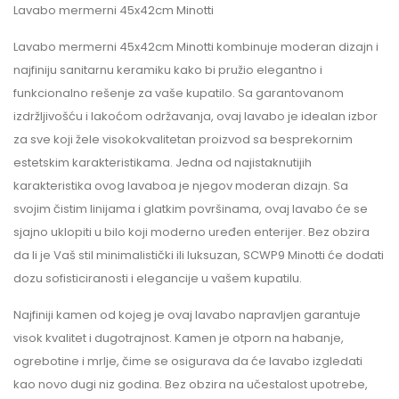
Lavabo mermerni 45x42cm Minotti
Lavabo mermerni 45x42cm Minotti kombinuje moderan dizajn i
najfiniju sanitarnu keramiku kako bi pružio elegantno i
funkcionalno rešenje za vaše kupatilo. Sa garantovanom
izdržljivošću i lakoćom održavanja, ovaj lavabo je idealan izbor
za sve koji žele visokokvalitetan proizvod sa besprekornim
estetskim karakteristikama. Jedna od najistaknutijih
karakteristika ovog lavaboa je njegov moderan dizajn. Sa
svojim čistim linijama i glatkim površinama, ovaj lavabo će se
sjajno uklopiti u bilo koji moderno uređen enterijer. Bez obzira
da li je Vaš stil minimalistički ili luksuzan, SCWP9 Minotti će dodati
dozu sofisticiranosti i elegancije u vašem kupatilu.
Najfiniji kamen od kojeg je ovaj lavabo napravljen garantuje
visok kvalitet i dugotrajnost. Kamen je otporn na habanje,
ogrebotine i mrlje, čime se osigurava da će lavabo izgledati
kao novo dugi niz godina. Bez obzira na učestalost upotrebe,