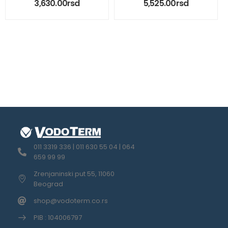
3,630.00
rsd
5,525.00
rsd
011 3319 336 | 011 630 55 04 | 064
659 99 99
Zrenjaninski put 55, 11060
Beograd
shop@vodoterm.co.rs
PIB : 104006797