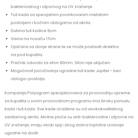
baktericidnog i otpornog na UV zračenje.
Tuš kada sa specijalnim pocinkovanim metalnim
postoljem i bočnim oblogama od akrila.
Dubina tuš kadice 8cm.
Visina na nosaču 17cm.
Ojačana sa donje strane te se može postaviti direktno
na pod kupatila.
Prečnik odvoda za sifon 90mm. Sifon nije uključen.
Mogućnost poručivanja ugradne tuš kade Jupiter– bez
obloga i postolja.
Kompanija Polyagram specijalizovana za proizvodnju opreme
za kupatila u svom proizvodnom programu ima široku ponudu
kada i tuš kada. Sve kade izrađene su od visokokvalitetnog
sanitarnog akrila. Akrilne ploče su anti-baktericidne i otporne na
UV zračenje, imaju visoki sjaj i zbog dobra toplotne izolacije
ugodne na dodir.