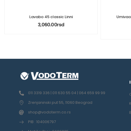
Lavabo 45 classic Linni
Umivao
3,060.00
rsd
011 3319 336 | 011 630 55 04 | 064 659 99 99
Zrenjaninski put 55, 11060 Beograd
shop@vodoterm.co.rs
PIB : 104006797