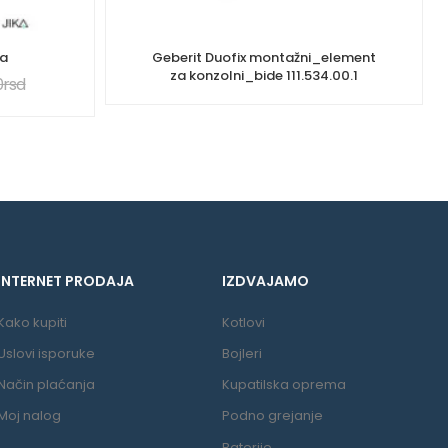
ka
Geberit Duofix montažni_element
za konzolni_bide 111.534.00.1
0
rsd
INTERNET PRODAJA
IZDVAJAMO
Kako kupiti
Kotlovi
Uslovi isporuke
Bojleri
Način plaćanja
Kupatilska oprema
Moj nalog
Podno grejanje
Baterije