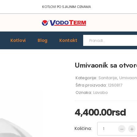
KOTLOVI PO SJAJNIM CENAMA
Kotlovi
Blog
Kontakt
Umivaonik sa otv
Kategorije:
Sanitarije
,
Umivaoni
Šifra proizvoda:
1260817
Oznaka:
Lavabo
4,400.00
rsd
Količina: