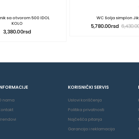
nik sa otvorom 500 IDOL
WC šolja simplon Ji
KOLO
5,780.00
rsd
6,430.0
3,380.00
rsd
INFORMACIJE
KORISNIČKI SERVIS
O nama
Uslovi korišćenja
Kontakt
Politika privatnosti
Brendovi
Najčešća pitanja
Garancija i reklamacija