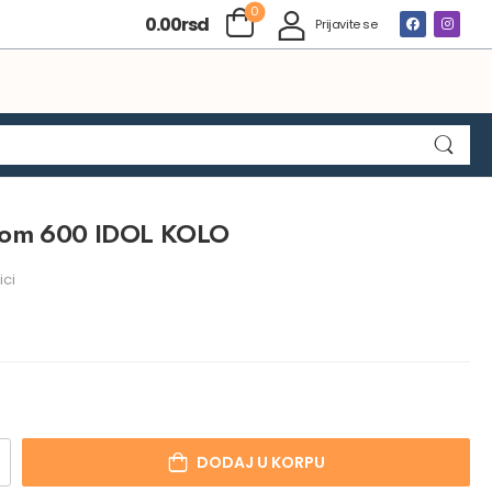
0
0.00
rsd
Prijavite se
orom 600 IDOL KOLO
ci
DODAJ U KORPU