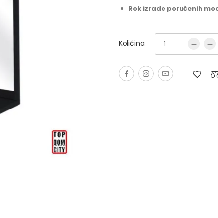
Rok izrade poručenih mod
Količina: