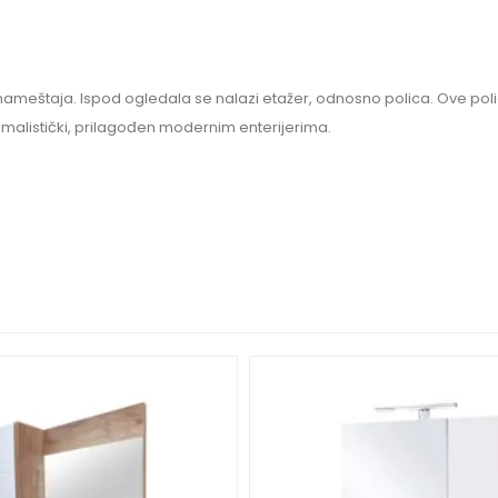
ameštaja. Ispod ogledala se nalazi etažer, odnosno polica. Ove poli
nimalistički, prilagođen modernim enterijerima.