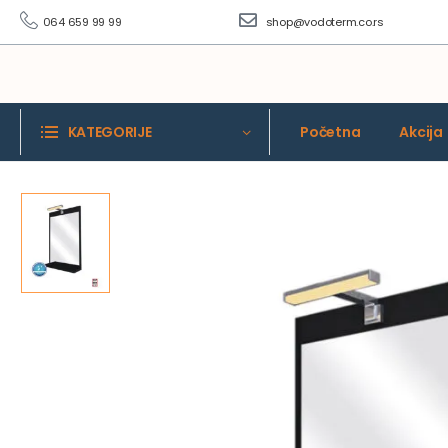
064 659 99 99
shop@vodoterm.co.rs
KATEGORIJE
Početna
Akcija