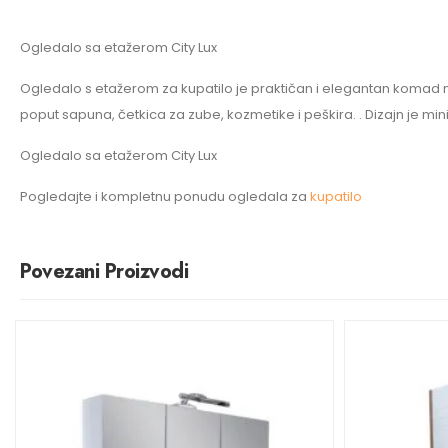
Ogledalo sa etažerom City Lux
Ogledalo s etažerom za kupatilo je praktičan i elegantan komad n
poput sapuna, četkica za zube, kozmetike i peškira. . Dizajn je mi
Ogledalo sa etažerom City Lux
Pogledajte i kompletnu ponudu ogledala za
kupatilo
Povezani Proizvodi