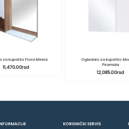
 za kupatilo Flora Mirela
Ogledalo za kupatilo Ak
Piramida
11,470.00
rsd
12,085.00
rsd
INFORMACIJE
KORISNIČKI SERVIS