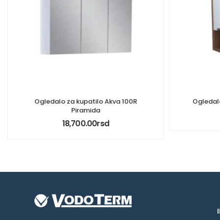
Ogledalo za kupatilo Akva 100R
Ogledalo
Piramida
18,700.00
rsd