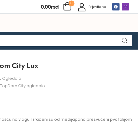
0
0.00
rsd
Prijavite se
om City Lux
,
Ogledala
TopDom City ogledalo
ošću na vlagu. Izrađeni su od medijapana presvučeni pvc folijom