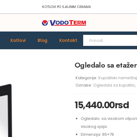
KOTLOVI PO SJAJNIM CENAMA
Kotlovi
Blog
Kontakt
Ogledalo sa etažer
Kategorije:
Kupatilski nameštaj
Oznake:
Ogledala za kupatilo
,
15,440.00
rsd
Ogledalo sa visokom otporn
visokog sjaja.
Dimenzija: 65×76