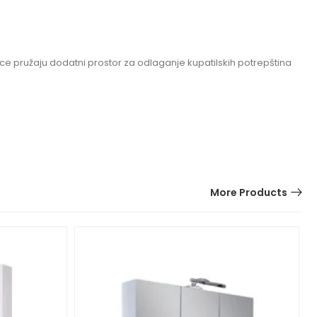
ce pružaju dodatni prostor za odlaganje kupatilskih potrepština
More Products