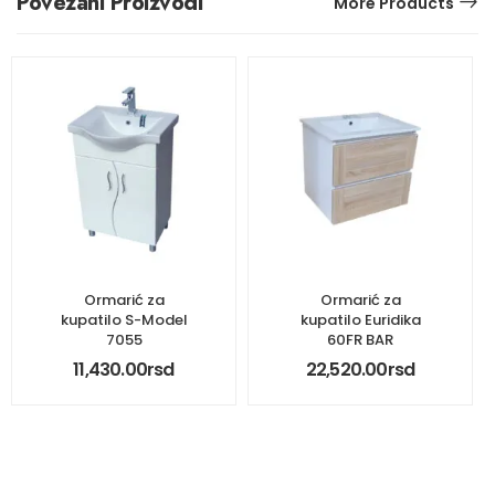
Povezani Proizvodi
More Products
Ormarić za
Ormarić za
kupatilo S-Model
kupatilo Euridika
7055
60FR BAR
11,430.00
rsd
22,520.00
rsd