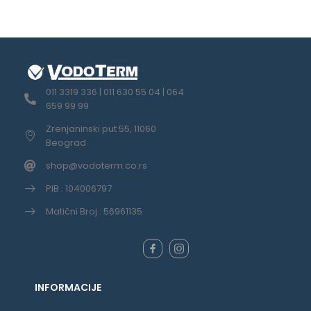
011 3319 336 | 011 630 55 04 | 064
659 99 99
Zrenjaninski put 55, 11060
Beograd
shop@vodoterm.co.rs
PIB : 104006797
Matični Broj : 56961135
INFORMACIJE