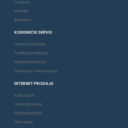
O nama
Kontakt
Brendovi
KORISNIČKI SERVIS
Uslovi korišćenja
Politika privatnosti
Najčešća pitanja
Garancija i reklamacija
INTERNET PRODAJA
Kako kupiti
Uslovi isporuke
Način plaćanja
Moj nalog