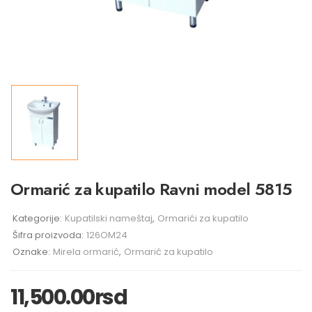
Ormarić za kupatilo Ravni model 5815
Kategorije:
Kupatilski nameštaj
,
Ormarići za kupatilo
Šifra proizvoda:
126OM24
Oznake:
Mirela ormarić
,
Ormarić za kupatilo
11,500.00
rsd