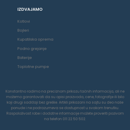
IZDVAJAMO
Kotlovi
Bojleri
Kupatilska oprema
Podno grejanje
Baterije
Toplotne pumpe
Konstantno radimo na preciznom prikazu tačnih informacija, ali ne
možemo garantovati da su opisi proizvoda, cene, fotografije ili bilo
koji drugi sadržaji bez greške. Artikli prikazani na sajtu su deo naše
ponude i ne podrazumeva se dostupnost u svakom trenutku.
Raspoloživost robe i dodatne informacije možete proveriti pozivom
na telefon 011 22 50 502.