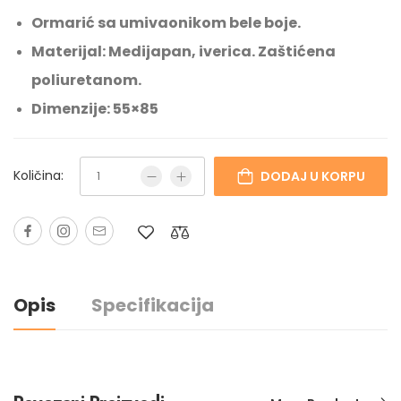
Ormarić sa umivaonikom bele boje.
Materijal: Medijapan, iverica. Zaštićena
poliuretanom.
Dimenzije: 55×85
Količina:
DODAJ U KORPU
Opis
Specifikacija