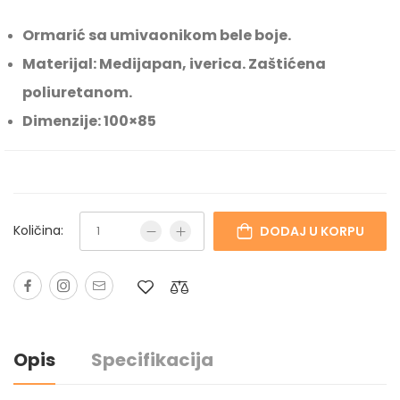
Ormarić sa umivaonikom bele boje.
Materijal: Medijapan, iverica. Zaštićena
poliuretanom.
Dimenzije: 100×85
Količina:
DODAJ U KORPU
Opis
Specifikacija