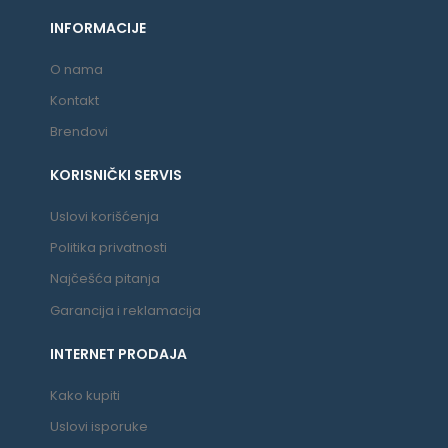
INFORMACIJE
O nama
Kontakt
Brendovi
KORISNIČKI SERVIS
Uslovi korišćenja
Politika privatnosti
Najčešća pitanja
Garancija i reklamacija
INTERNET PRODAJA
Kako kupiti
Uslovi isporuke