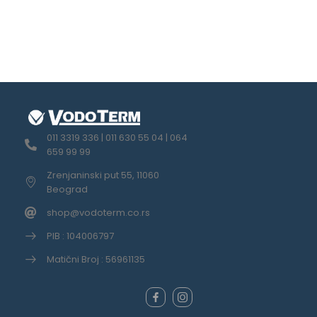
011 3319 336 | 011 630 55 04 | 064
659 99 99
Zrenjaninski put 55, 11060
Beograd
shop@vodoterm.co.rs
PIB : 104006797
Matični Broj : 56961135