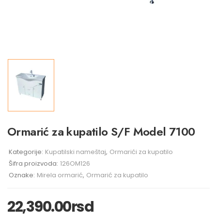
Ormarić za kupatilo S/F Model 7100
Kategorije:
Kupatilski nameštaj
,
Ormarići za kupatilo
Šifra proizvoda:
126OM126
Oznake:
Mirela ormarić
,
Ormarić za kupatilo
22,390.00
rsd