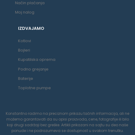
Način plaćanja
Moj nalog
IZDVAJAMO
Kotlovi
Bojleri
Kupatilska oprema
Podno grejanje
Baterije
Toplotne pumpe
Konstantno radimo na preciznom prikazu tačnih informacija, ali ne
možemo garantovati da su opisi proizvoda, cene, fotografije ili bilo
koji drugi sadržaji bez greške. Artikli prikazani na sajtu su deo naše
ponude i ne podrazumeva se dostupnost u svakom trenutku.