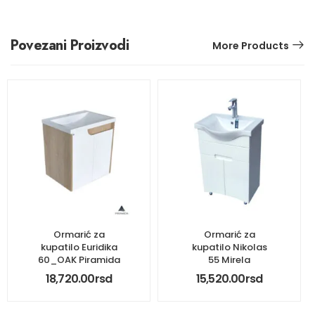
Povezani Proizvodi
More Products
Ormarić za
Ormarić za
kupatilo Euridika
kupatilo Nikolas
60_OAK Piramida
55 Mirela
18,720.00
rsd
15,520.00
rsd