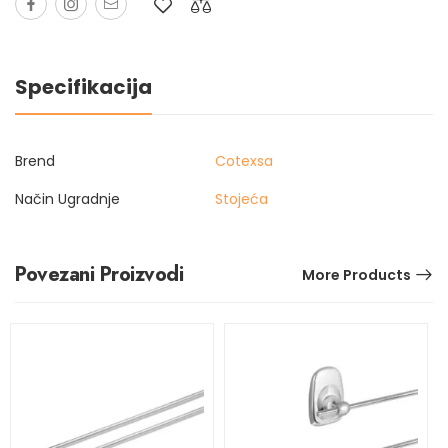
Specifikacija
Brend
Cotexsa
Način Ugradnje
Stojeća
Povezani Proizvodi
More Products