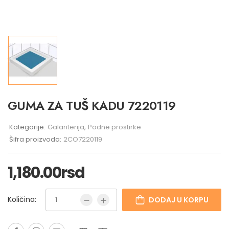
GUMA ZA TUŠ KADU 7220119
Kategorije:
Galanterija
,
Podne prostirke
Šifra proizvoda:
2CO7220119
1,180.00
rsd
Količina:
DODAJ U KORPU