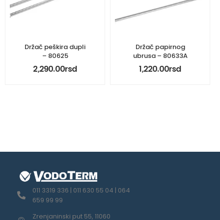
Držač peškira dupli
Držač papirnog
– 80625
ubrusa – 80633A
2,290.00
rsd
1,220.00
rsd
011 3319 336 | 011 630 55 04 | 064
659 99 99
Zrenjaninski put 55, 11060