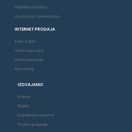
Najčešća pitanja
Garancija i reklamacija
INTERNET PRODAJA
Kako kupiti
Uslovi isporuke
Način plaćanja
Moj nalog
IZDVAJAMO
Kotlovi
Bojleri
Kupatilska oprema
Podno grejanje