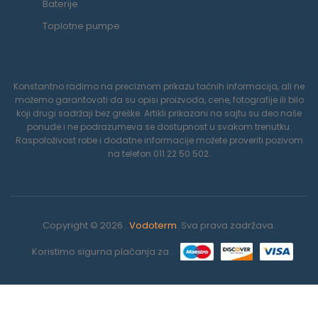
Baterije
Toplotne pumpe
Konstantno radimo na preciznom prikazu tačnih informacija, ali ne
možemo garantovati da su opisi proizvoda, cene, fotografije ili bilo
koji drugi sadržaji bez greške. Artikli prikazani na sajtu su deo naše
ponude i ne podrazumeva se dostupnost u svakom trenutku.
Raspoloživost robe i dodatne informacije možete proveriti pozivom
na telefon 011 22 50 502.
Copyright © 2026 .
Vodoterm
. Sva prava zadržava.
Koristimo sigurna plaćanja za :
0
Koristimo kolačiće da poboljšamo vaše iskustvo na našoj veb
stranici. Pregledavanjem ove veb stranice prihvatate našu